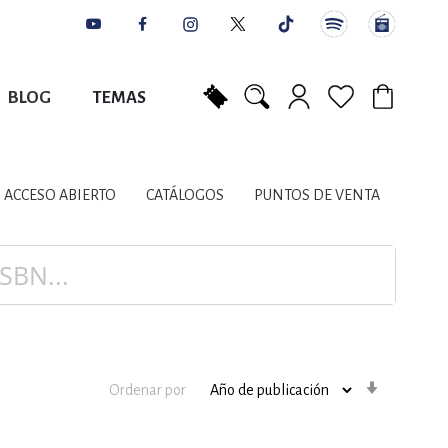
BLOG
TEMAS
Mi carrito
NES
AUTORES
CATÁLOGOS
COLABORADORES
PUNTOS DE VENTA
CONTACTO
IOS LITERARIOS
ACCESO ABIERTO
CATÁLOGOS
PUNTOS DE VENTA
NTE, PLANIFICACIÓN
A
Orden
Ordenar por
ascenden
DISCIPLINARES