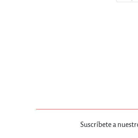
MATEMÁTICAS Y CI
NOVELA GRÁF
SALUD,
TECN
Suscríbete a nuestr