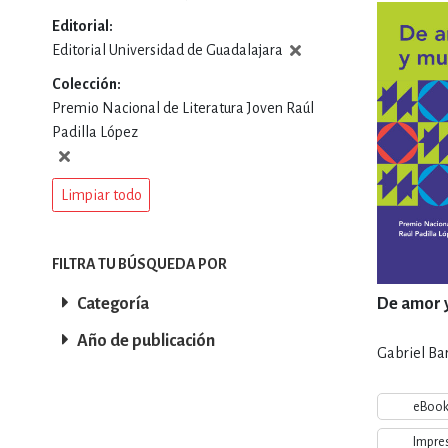
Editorial
DEPORTES Y ACT
Editorial Universidad de Guadalajara
Colección
Premio Nacional de Literatura Joven Raúl
ECONO
Padilla López
Limpiar todo
ESTILOS DE VIDA
FILTRA TU BÚSQUEDA POR
FILOSOFÍA
Categoría
De amor 
Año de publicación
Gabriel Bar
INFANTILES, JUVE
eBoo
Impre