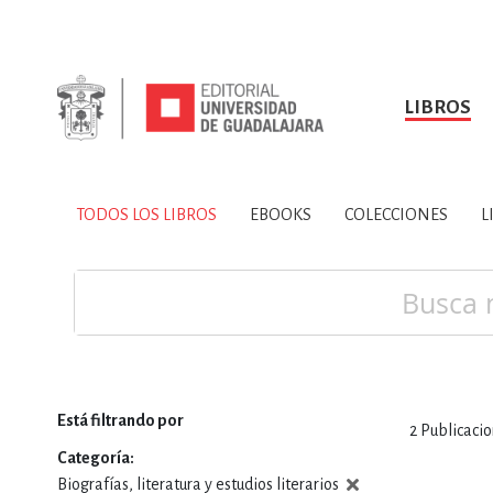
LIBROS
SOBRE NOSOTROS
TODOS LOS LIBROS
HISTORIA
EBOOKS
VINCULA
LIBRO
ARTES
BIO
TODOS LOS LIBROS
EBOOKS
COLECCIONES
L
CIENCIAS DE LA TI
Buscar
Está filtrando por
2
Publicaci
CONSULTA, IN
Categoría
Biografías, literatura y estudios literarios