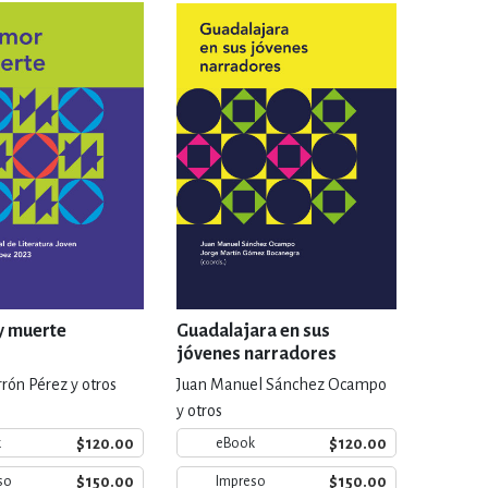
IVIDADES DE OCIO AL AIRE LIB
MÍA, FINANZAS, EMPRESA Y G
, AFICIONES Y OCIO
FICCIÓN
 Y RELIGIÓN
HISTORIA Y A
y muerte
Guadalajara en sus
jóvenes narradores
rón Pérez y otros
Juan Manuel Sánchez Ocampo
NILES Y DIDÁCTICOS
LENGUA
y otros
$120.00
$120.00
k
eBook
$150.00
$150.00
so
Impreso