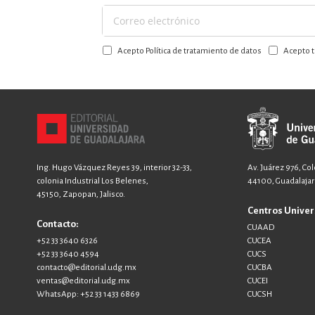
Suscríbase
a
Acepto Política de tratamiento de datos
Acepto t
nuestro
boletín:
Ing. Hugo Vázquez Reyes 39, interior 32-33,
Av. Juárez 976, Co
colonia Industrial Los Belenes,
44100, Guadalajara
45150, Zapopan, Jalisco.
Centros Univer
Contacto:
CUAAD
+52 33 3640 6326
CUCEA
+52 33 3640 4594
CUCS
contacto@editorial.udg.mx
CUCBA
ventas@editorial.udg.mx
CUCEI
WhatsApp: +52 33 1433 6869
CUCSH