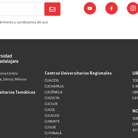
érminos y condiciones de uso
Centros Universitarios Regionales
LI
lonia Centro
, Jalisco, México
CUALTOS
TOD
CUCHAPALA
E-
sitarios Temáticos
CUCIÉNEGA
LIB
CUCOSTA
CA
CUCSUR
CUGDL
N
CULAGOS
SO
CUNORTE
CO
CUSUR
AU
CUTONALÁ