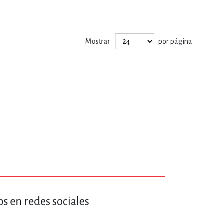
ERÍA, VETERINARIA
Mostrar
por página
JOS ANIMADOS
ERSONAL
S
LTURA
s en redes sociales