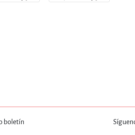
ENCIAS
MEDICINA, ENFERM
ICA, LIBROS DE CÓMICS, DIBU
 RELACIONES Y DESARROLLO P
SOCIEDAD Y CIENCIAS SOCIALE
OLOGÍA, INGENIERÍA, AGRICU
o boletín
Sígueno