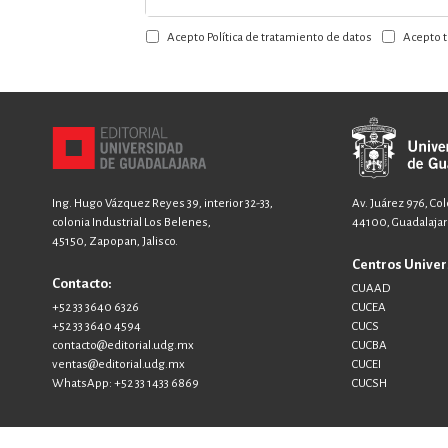
a
Acepto Política de tratamiento de datos
Acepto t
nuestro
boletín:
Ing. Hugo Vázquez Reyes 39, interior 32-33,
Av. Juárez 976, Co
colonia Industrial Los Belenes,
44100, Guadalajara
45150, Zapopan, Jalisco.
Centros Univer
Contacto:
CUAAD
+52 33 3640 6326
CUCEA
+52 33 3640 4594
CUCS
contacto@editorial.udg.mx
CUCBA
ventas@editorial.udg.mx
CUCEI
WhatsApp: +52 33 1433 6869
CUCSH