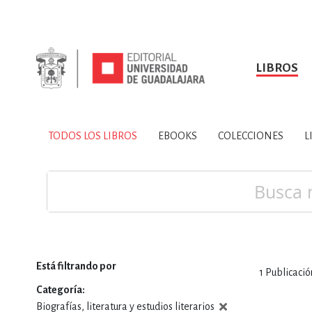
LIBROS
SOBRE NOSOTROS
TODOS LOS LIBROS
HISTORIA
EBOOKS
VINCULA
LIBRO
ARTES
BIO
TODOS LOS LIBROS
EBOOKS
COLECCIONES
L
CIENCIAS DE LA TI
Buscar
Está filtrando por
1
Publicació
CONSULTA, IN
Categoría
Biografías, literatura y estudios literarios