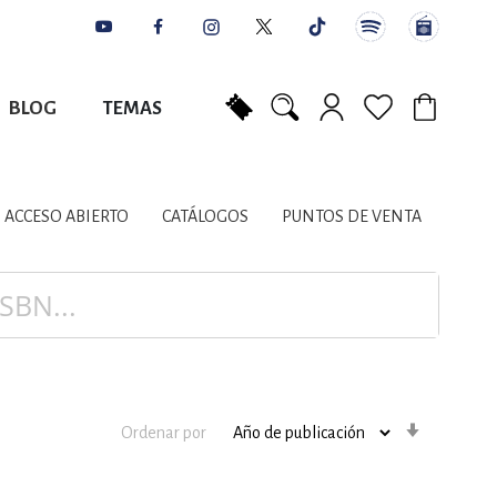
BLOG
TEMAS
Mi carrito
NES
AUTORES
CATÁLOGOS
COLABORADORES
PUNTOS DE VENTA
CONTACTO
IOS LITERARIOS
ACCESO ABIERTO
CATÁLOGOS
PUNTOS DE VENTA
NTE, PLANIFICACIÓN
A
Orden
Ordenar por
ascenden
DISCIPLINARES