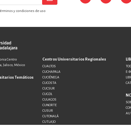
érminos y condiciones de uso
Centros Universitarios Regionales
LI
lonia Centro
, Jalisco, México
CUALTOS
TOD
CUCHAPALA
E-
sitarios Temáticos
CUCIÉNEGA
LIB
CUCOSTA
CA
CUCSUR
CUGDL
N
CULAGOS
SO
CUNORTE
CO
CUSUR
AU
CUTONALÁ
CUTLAJO
CUTLAQUE