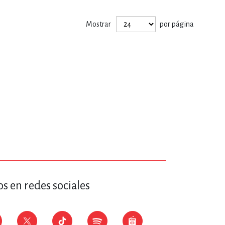
ERÍA, VETERINARIA
Mostrar
por página
JOS ANIMADOS
ERSONAL
S
LTURA
s en redes sociales