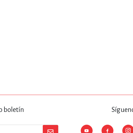
ENCIAS
MEDICINA, ENFERM
ICA, LIBROS DE CÓMICS, DIBU
 RELACIONES Y DESARROLLO P
SOCIEDAD Y CIENCIAS SOCIALE
OLOGÍA, INGENIERÍA, AGRICU
o boletín
Sígueno