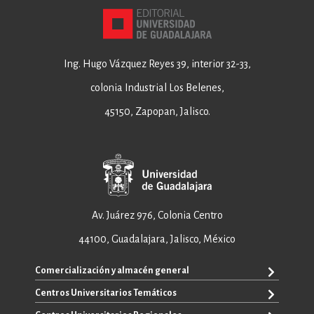
Ing. Hugo Vázquez Reyes 39, interior 32-33,
colonia Industrial Los Belenes,
45150, Zapopan, Jalisco.
Av. Juárez 976, Colonia Centro
44100, Guadalajara, Jalisco, México
Comercialización y almacén general
Centros Universitarios Temáticos
+52 33 3640 6326
+52 33 3640 4595