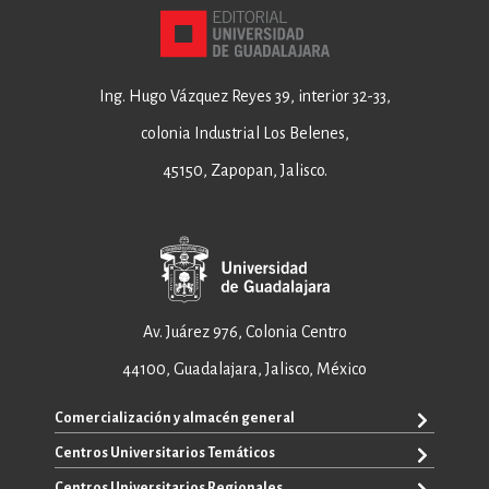
Ing. Hugo Vázquez Reyes 39, interior 32-33,
colonia Industrial Los Belenes,
45150, Zapopan, Jalisco.
Av. Juárez 976, Colonia Centro
44100, Guadalajara, Jalisco, México
Comercialización y almacén general
Centros Universitarios Temáticos
+52 33 3640 6326
+52 33 3640 4595
Centros Universitarios Regionales