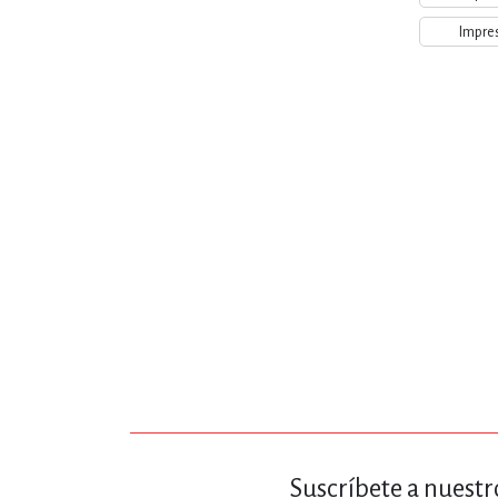
MATEMÁTICAS Y CI
Impre
NOVELA GRÁF
SALUD,
TECN
Suscríbete a nuestr