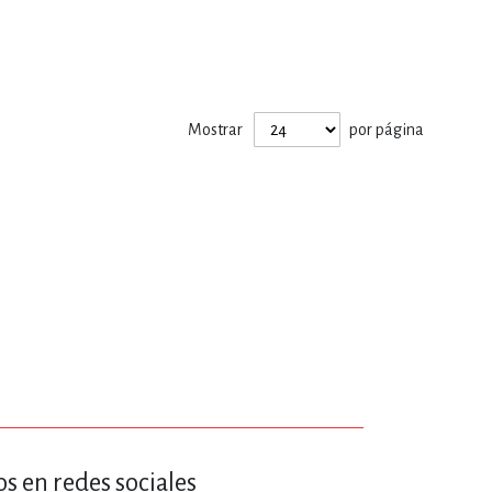
ERÍA, VETERINARIA
JOS ANIMADOS
Mostrar
por página
ERSONAL
S
LTURA
s en redes sociales