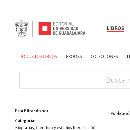
LIBROS
SOBRE NOSOTROS
TODOS LOS LIBROS
HISTORIA
EBOOKS
VINCULA
LIBRO
ARTES
BIO
TODOS LOS LIBROS
EBOOKS
COLECCIONES
L
CIENCIAS DE LA TI
Buscar
Está filtrando por
1
Publicació
CONSULTA, IN
Categoría
Biografías, literatura y estudios literarios