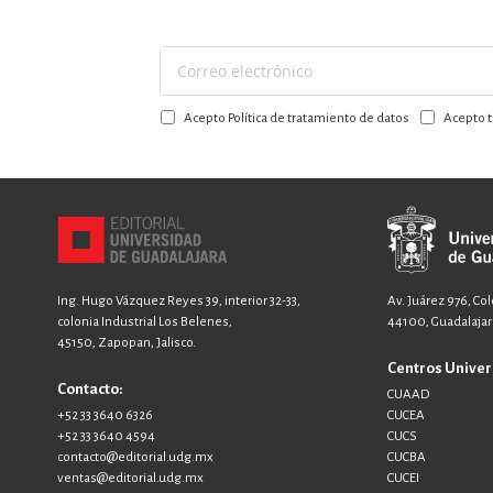
Suscríbase
a
Acepto Política de tratamiento de datos
Acepto t
nuestro
boletín:
Ing. Hugo Vázquez Reyes 39, interior 32-33,
Av. Juárez 976, Co
colonia Industrial Los Belenes,
44100, Guadalajara
45150, Zapopan, Jalisco.
Centros Univer
Contacto:
CUAAD
+52 33 3640 6326
CUCEA
+52 33 3640 4594
CUCS
contacto@editorial.udg.mx
CUCBA
ventas@editorial.udg.mx
CUCEI