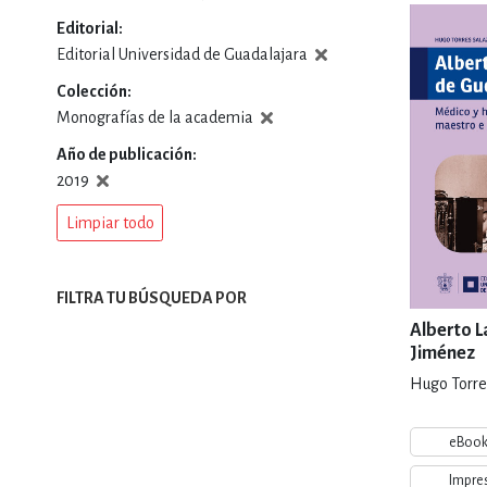
Editorial
DEPORTES Y ACT
Editorial Universidad de Guadalajara
Colección
Monografías de la academia
ECONO
Año de publicación
2019
Limpiar todo
ESTILOS DE VIDA
FILTRA TU BÚSQUEDA POR
FILOSOFÍA
Alberto 
Jiménez
Hugo Torres
INFANTILES, JUVE
eBoo
Impre