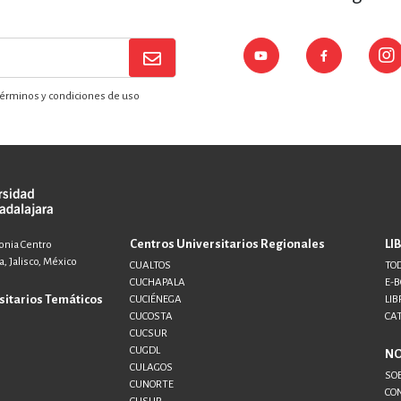
érminos y condiciones de uso
Centros Universitarios Regionales
LI
lonia Centro
, Jalisco, México
CUALTOS
TOD
CUCHAPALA
E-
sitarios Temáticos
CUCIÉNEGA
LIB
CUCOSTA
CA
CUCSUR
CUGDL
N
CULAGOS
SO
CUNORTE
CO