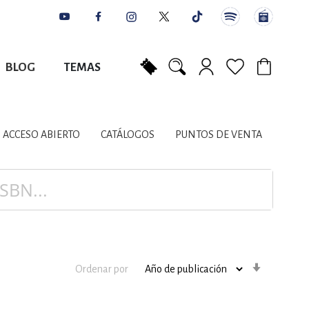
BLOG
TEMAS
Mi carrito
NES
AUTORES
CATÁLOGOS
COLABORADORES
PUNTOS DE VENTA
CONTACTO
IOS LITERARIOS
ACCESO ABIERTO
CATÁLOGOS
PUNTOS DE VENTA
NTE, PLANIFICACIÓN
A
Orden
Ordenar por
ascenden
DISCIPLINARES