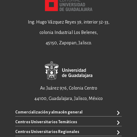
Ing. Hugo Vázquez Reyes 39, interior 32-33,
colonia Industrial Los Belenes,
45150, Zapopan, Jalisco.
Av. Juárez 976, Colonia Centro
44100, Guadalajara, Jalisco, México
Comercialización y almacén general
Centros Universitarios Temáticos
+52 33 3640 6326
+52 33 3640 4595
Centros Universitarios Regionales
CUAAD