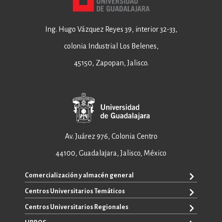
Ing. Hugo Vázquez Reyes 39, interior 32-33,
colonia Industrial Los Belenes,
45150, Zapopan, Jalisco.
Av. Juárez 976, Colonia Centro
44100, Guadalajara, Jalisco, México
Comercialización y almacén general
Centros Universitarios Temáticos
+52 33 3640 6326
+52 33 3640 4595
Centros Universitarios Regionales
CUAAD
contacto@editorial.udg.mx
CUCEA