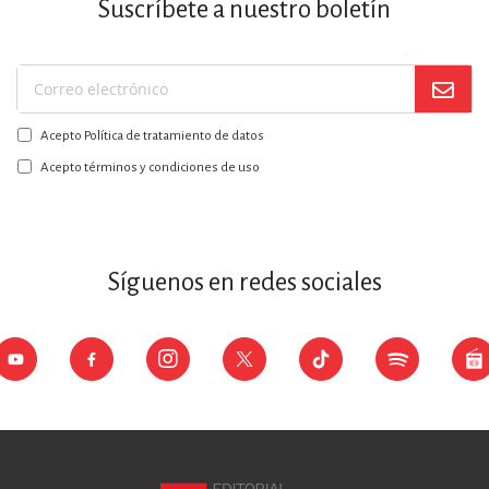
Suscríbete a nuestro boletín
Suscríbase
a
Acepto Política de tratamiento de datos
nuestro
boletín:
Acepto términos y condiciones de uso
Síguenos en redes sociales