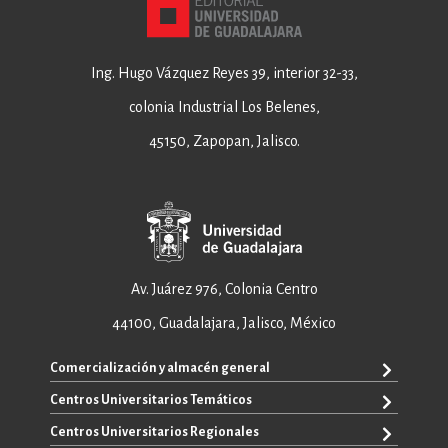
Ing. Hugo Vázquez Reyes 39, interior 32-33,
colonia Industrial Los Belenes,
45150, Zapopan, Jalisco.
Av. Juárez 976, Colonia Centro
44100, Guadalajara, Jalisco, México
Comercialización y almacén general
Centros Universitarios Temáticos
+52 33 3640 6326
+52 33 3640 4595
Centros Universitarios Regionales
CUAAD