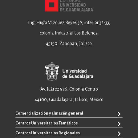
Ing. Hugo Vázquez Reyes 39, interior 32-33,
colonia Industrial Los Belenes,
45150, Zapopan, Jalisco.
Av. Juárez 976, Colonia Centro
44100, Guadalajara, Jalisco, México
Comercialización y almacén general
Centros Universitarios Temáticos
+52 33 3640 6326
+52 33 3640 4595
Centros Universitarios Regionales
CUAAD