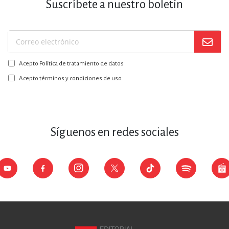
Suscríbete a nuestro boletín
Suscríbase
a
Acepto Política de tratamiento de datos
nuestro
boletín:
Acepto términos y condiciones de uso
Síguenos en redes sociales