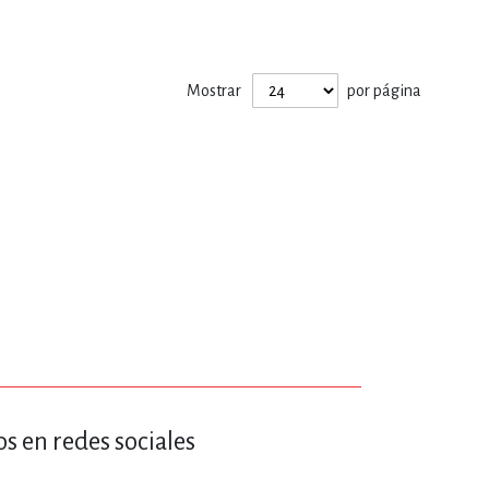
ERÍA, VETERINARIA
Mostrar
por página
JOS ANIMADOS
ERSONAL
S
LTURA
s en redes sociales