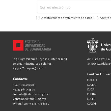
Suscríbase
a
Acepto Política de tratamiento de datos
Acepto t
nuestro
boletín:
Ing. Hugo Vázquez Reyes 39, interior 32-33,
Av. Juárez 976, Co
colonia Industrial Los Belenes,
44100, Guadalajara
45150, Zapopan, Jalisco.
Centros Univer
Contacto:
CUAAD
+52 33 3640 6326
CUCEA
+52 33 3640 4594
CUCS
contacto@editorial.udg.mx
CUCBA
ventas@editorial.udg.mx
CUCEI
WhatsApp: +52 33 1433 6869
CUCSH