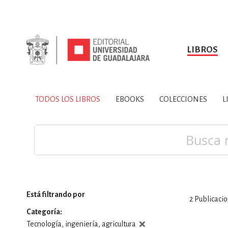
LIBROS
SOBRE NOSOTROS
TODOS LOS LIBROS
HISTORIA
EBOOKS
VINCULA
LIBRO
ARTES
BIO
TODOS LOS LIBROS
EBOOKS
COLECCIONES
L
CIENCIAS DE LA TI
Buscar
Está filtrando por
2
Publicaci
CONSULTA, IN
Categoría
Tecnología, ingeniería, agricultura