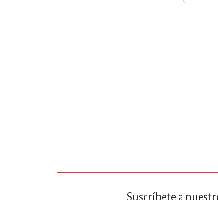
MATEMÁTICAS Y CI
NOVELA GRÁF
SALUD,
TECN
Suscríbete a nuestr