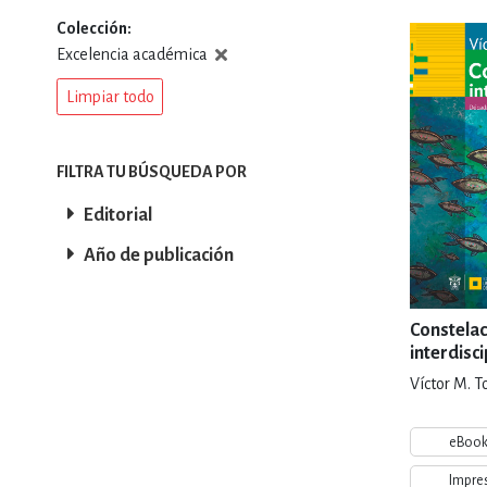
Colección
DEPORTES Y ACT
Excelencia académica
Limpiar todo
ECONO
FILTRA TU BÚSQUEDA POR
Editorial
ESTILOS DE VIDA
Año de publicación
FILOSOFÍA
Constela
interdisci
Víctor M. T
INFANTILES, JUVE
eBoo
Impre