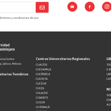
érminos y condiciones de uso
Centros Universitarios Regionales
LI
lonia Centro
, Jalisco, México
CUALTOS
TOD
CUCHAPALA
E-
sitarios Temáticos
CUCIÉNEGA
LIB
CUCOSTA
CA
CUCSUR
CUGDL
N
CULAGOS
SO
CUNORTE
CO
CUSUR
AU
CUTONALÁ