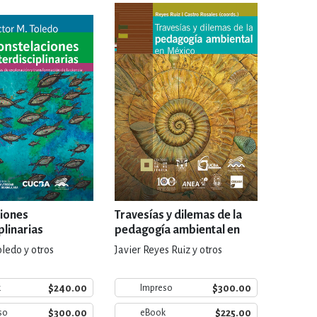
IVIDADES DE OCIO AL AIRE LIB
MÍA, FINANZAS, EMPRESA Y G
, AFICIONES Y OCIO
FICCIÓN
 Y RELIGIÓN
HISTORIA Y A
ciones
Travesías y dilemas de la
plinarias
pedagogía ambiental en
México
oledo y otros
Javier Reyes Ruiz y otros
NILES Y DIDÁCTICOS
LENGUA
$240.00
$300.00
k
Impreso
$300.00
$225.00
so
eBook