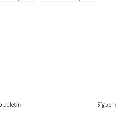
ENCIAS
MEDICINA, ENFERM
ICA, LIBROS DE CÓMICS, DIBU
 RELACIONES Y DESARROLLO P
SOCIEDAD Y CIENCIAS SOCIALE
OLOGÍA, INGENIERÍA, AGRICU
o boletín
Sígueno