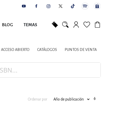
BLOG
TEMAS
Mi carrito
NES
AUTORES
CATÁLOGOS
COLABORADORES
PUNTOS DE VENTA
CONTACTO
IOS LITERARIOS
ACCESO ABIERTO
CATÁLOGOS
PUNTOS DE VENTA
NTE, PLANIFICACIÓN
A
Orden
Ordenar por
ascenden
DISCIPLINARES