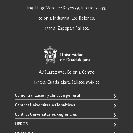
Ing. Hugo Vázquez Reyes 39, interior 32-33,
colonia Industrial Los Belenes,
45150, Zapopan, Jalisco.
Av. Juárez 976, Colonia Centro
44100, Guadalajara, Jalisco, México
Comercialización y almacén general
Centros Universitarios Temáticos
+52 33 3640 6326
+52 33 3640 4595
Centros Universitarios Regionales
CUAAD
contacto@editorial.udg.mx
CUCEA
LIBROS
CUALTOS
ventas@editorial.udg.mx
CUCS
CUCHAPALA