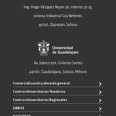
Ing. Hugo Vázquez Reyes 39, interior 32-33,
colonia Industrial Los Belenes,
45150, Zapopan, Jalisco.
Av. Juárez 976, Colonia Centro
44100, Guadalajara, Jalisco, México
Comercialización y almacén general
Centros Universitarios Temáticos
+52 33 3640 6326
+52 33 3640 4595
Centros Universitarios Regionales
CUAAD
contacto@editorial.udg.mx
CUCEA
LIBROS
CUALTOS
ventas@editorial.udg.mx
CUCS
CUCHAPALA