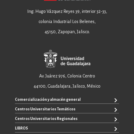
Ing. Hugo Vázquez Reyes 39, interior 32-33,
colonia Industrial Los Belenes,
45150, Zapopan, Jalisco.
Av. Juárez 976, Colonia Centro
44100, Guadalajara, Jalisco, México
Comercialización y almacén general
Centros Universitarios Temáticos
+52 33 3640 6326
+52 33 3640 4595
Centros Universitarios Regionales
CUAAD
contacto@editorial.udg.mx
CUCEA
LIBROS
CUALTOS
ventas@editorial.udg.mx