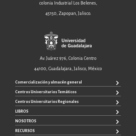
colonia Industrial Los Belenes,
45150, Zapopan, Jalisco.
Av. Juárez 976, Colonia Centro
44100, Guadalajara, Jalisco, México
Comercialización y almacén general
Centros Universitarios Temáticos
+52 33 3640 6326
+52 33 3640 4595
Centros Universitarios Regionales
CUAAD
contacto@editorial.udg.mx
CUCEA
LIBROS
CUALTOS
ventas@editorial.udg.mx
CUCS
CUCHAPALA
NOSOTROS
WhatsApp: +52 33 1433 6869
TODOS LOS LIBROS
CUCBA
CUCIÉNEGA
E-BOOKS
RECURSOS
CUCEI
SOBRE NOSOTROS
CUCOSTA