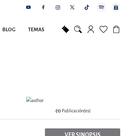
BLOG
TEMAS
Mi carrito
NES
AUTORES
CATÁLOGOS
COLABORADORES
PUNTOS DE VENTA
CONTACTO
IOS LITERARIOS
NTE, PLANIFICACIÓN
A
(1)
Publicación(es)
DISCIPLINARES
VER SINOPSIS