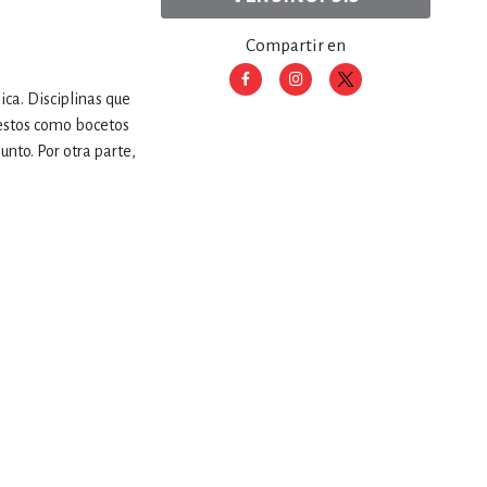
Compartir en
RE
DERECHO
ca. Disciplinas que
 estos como bocetos
ESTIÓN
unto. Por otra parte,
 Y TEMAS AFINES
RQUEOLOGÍA
JE Y LINGÜÍSTICA