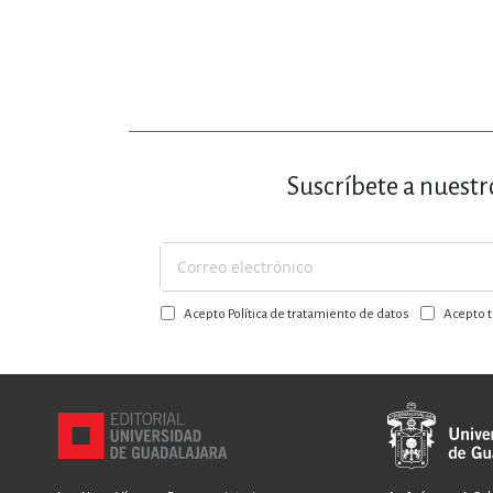
MATEMÁTICAS Y CI
NOVELA GRÁF
Suscríbete a nuestr
SALUD,
Suscríbase
a
Acepto Política de tratamiento de datos
Acepto t
nuestro
boletín:
TECN