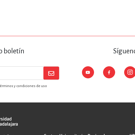
ENCIAS
MEDICINA, ENFERM
ICA, LIBROS DE CÓMICS, DIBU
o boletín
Sígueno
 RELACIONES Y DESARROLLO P
SOCIEDAD Y CIENCIAS SOCIALE
érminos y condiciones de uso
OLOGÍA, INGENIERÍA, AGRICU