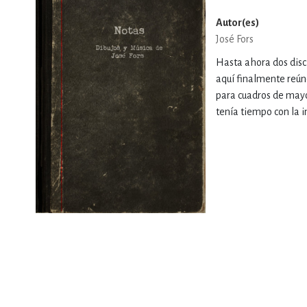
Autor(es)
DEPORTES Y ACT
José Fors
Hasta ahora dos disc
aquí finalmente reún
ECONO
para cuadros de mayor
tenía tiempo con la i
ESTILOS DE VIDA
FILOSOFÍA
INFANTILES, JUVE