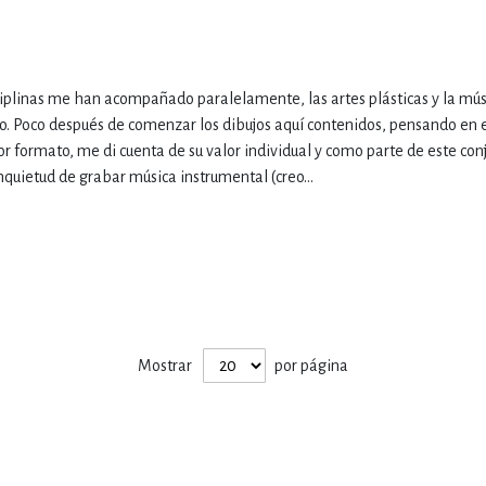
IVIDADES DE OCIO AL AIRE LIB
iplinas me han acompañado paralelamente, las artes plásticas y la músi
o. Poco después de comenzar los dibujos aquí contenidos, pensando en
MÍA, FINANZAS, EMPRESA Y G
 formato, me di cuenta de su valor individual y como parte de este conj
nquietud de grabar música instrumental (creo...
, AFICIONES Y OCIO
FICCIÓN
 Y RELIGIÓN
HISTORIA Y A
Mostrar
por página
NILES Y DIDÁCTICOS
LENGUA