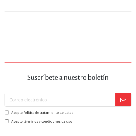
Suscríbete a nuestro boletín
Suscríbase
a
Acepto Política de tratamiento de datos
nuestro
boletín:
Acepto términos y condiciones de uso