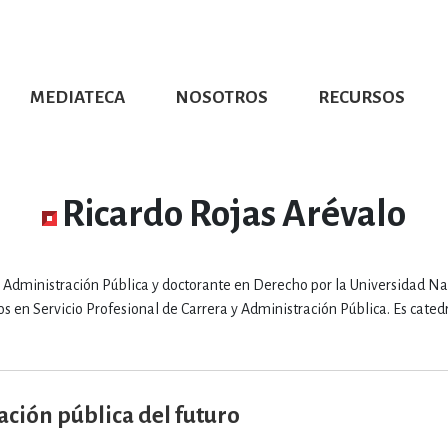
MEDIATECA
NOSOTROS
RECURSOS
CIÓN UDG
S DE TEXTO
PROMOCIONALES
DISTINCIONES
PUBLICACIONES RED UNIVERSITARIA
CONVOCATORIAS
NUMERALIA
CÓMO LEER EBOOKS
DIRECTORIO
COLECCIO
GRAFÍAS, LITERATURA Y ESTUD
Ricardo Rojas Arévalo
ERRA, GEOGRAFÍA, MEDIOAMBIE
e Administración Pública y doctorante en Derecho por la Universidad Na
n Servicio Profesional de Carrera y Administración Pública. Es catedr
COMPUTACIÓN E INFORMÁTIC
ación pública del futuro
FORMACIÓN Y MATERIAS INTER