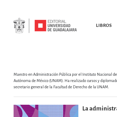
LIBROS
SOBRE NOSOTROS
TODOS LOS LIBROS
HISTORIA
EBOOKS
VINCULA
LIBRO
ARTES
BIO
CIENCIAS DE LA TI
Maestro en Administración Pública por el Instituto Nacional d
Autónoma de México (UNAM). Ha realizado cursos y diplomados e
secretario general de la Facultad de Derecho de la UNAM.
La administr
CONSULTA, IN