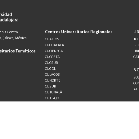
Centros Universitarios Regionales
LI
lonia Centro
, Jalisco, México
CUALTOS
TOD
CUCHAPALA
E-
sitarios Temáticos
CUCIÉNEGA
LIB
CUCOSTA
CA
CUCSUR
CUGDL
N
CULAGOS
SO
CUNORTE
CO
CUSUR
AU
CUTONALÁ
CUTLAJO
CUTLAQUE
CUVALLES
SEMS
UDG+