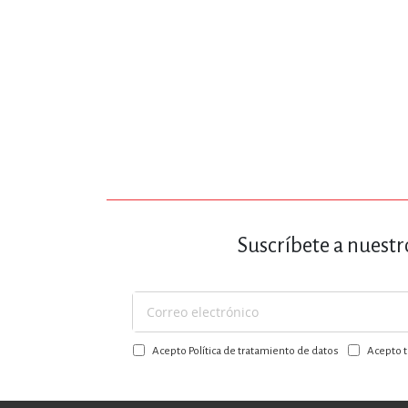
MATEMÁTICAS Y CI
NOVELA GRÁF
SALUD,
Suscríbete a nuestr
TECN
Suscríbase
a
Acepto Política de tratamiento de datos
Acepto t
nuestro
boletín: