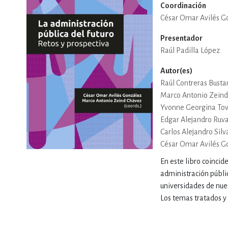
Coordinación
César Omar Avilés G
DEPORTES Y ACT
Presentador
Raúl Padilla López
ECONO
Autor(es)
Raúl Contreras Bust
Marco Antonio Zein
ESTILOS DE VIDA
Yvonne Georgina Tov
Edgar Alejandro Ru
Carlos Alejandro Silv
César Omar Avilés G
FILOSOFÍA
En este libro coincid
administración públi
universidades de nues
INFANTILES, JUVE
Los temas tratados y 