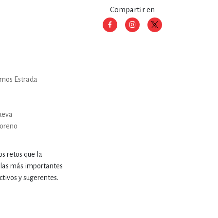
Compartir en
RE
DERECHO
ESTIÓN
mos Estrada
 Y TEMAS AFINES
ueva
Moreno
RQUEOLOGÍA
os retos que la
e las más importantes
ctivos y sugerentes.
JE Y LINGÜÍSTICA