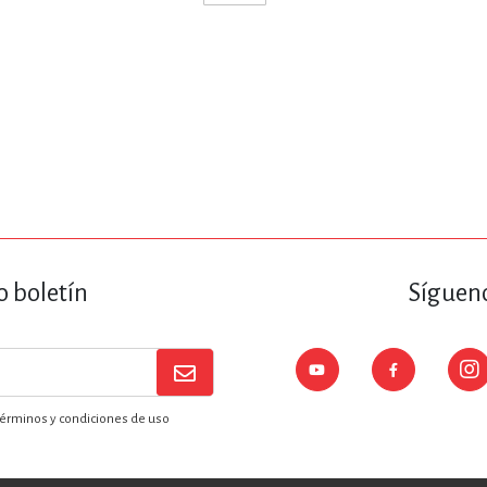
ENCIAS
MEDICINA, ENFERM
ICA, LIBROS DE CÓMICS, DIBU
 RELACIONES Y DESARROLLO P
SOCIEDAD Y CIENCIAS SOCIALE
o boletín
Sígueno
OLOGÍA, INGENIERÍA, AGRICU
érminos y condiciones de uso