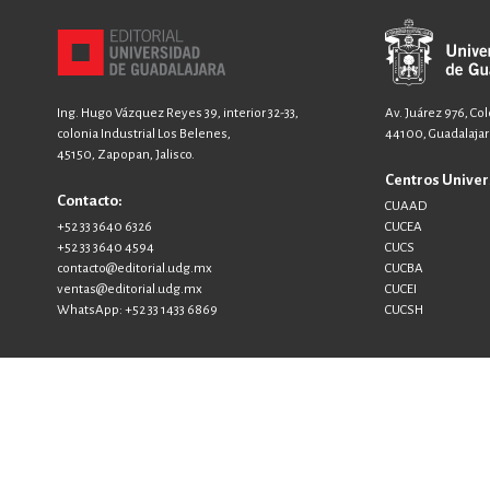
Ing. Hugo Vázquez Reyes 39, interior 32-33,
Av. Juárez 976, Co
colonia Industrial Los Belenes,
44100, Guadalajara
45150, Zapopan, Jalisco.
Centros Univer
Contacto:
CUAAD
+52 33 3640 6326
CUCEA
+52 33 3640 4594
CUCS
contacto@editorial.udg.mx
CUCBA
ventas@editorial.udg.mx
CUCEI
WhatsApp: +52 33 1433 6869
CUCSH