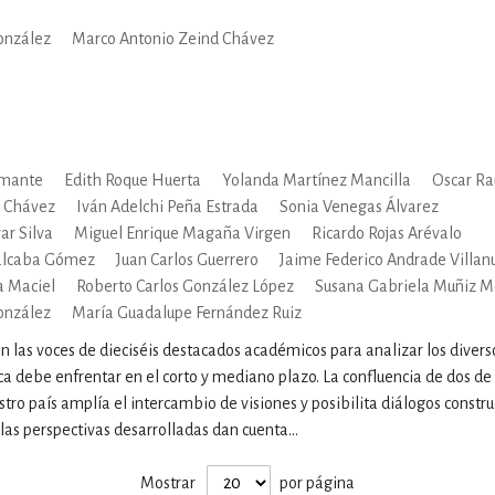
onzález
Marco Antonio Zeind Chávez
IVIDADES DE OCIO AL AIRE LIB
MÍA, FINANZAS, EMPRESA Y G
amante
Edith Roque Huerta
Yolanda Martínez Mancilla
Oscar Ra
d Chávez
Iván Adelchi Peña Estrada
Sonia Venegas Álvarez
, AFICIONES Y OCIO
FICCIÓN
ar Silva
Miguel Enrique Magaña Virgen
Ricardo Rojas Arévalo
valcaba Gómez
Juan Carlos Guerrero
Jaime Federico Andrade Villan
a Maciel
Roberto Carlos González López
Susana Gabriela Muñiz 
onzález
María Guadalupe Fernández Ruiz
 Y RELIGIÓN
HISTORIA Y A
en las voces de dieciséis destacados académicos para analizar los divers
ca debe enfrentar en el corto y mediano plazo. La confluencia de dos d
tro país amplía el intercambio de visiones y posibilita diálogos constru
NILES Y DIDÁCTICOS
LENGUA
las perspectivas desarrolladas dan cuenta...
Mostrar
por página