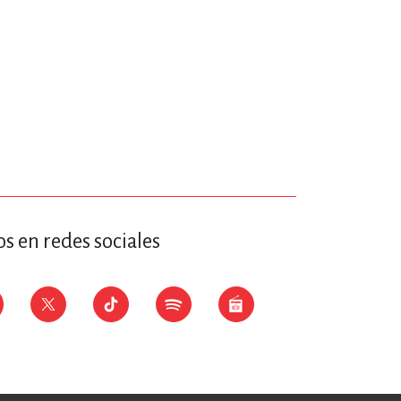
ERÍA, VETERINARIA
JOS ANIMADOS
ERSONAL
S
s en redes sociales
LTURA