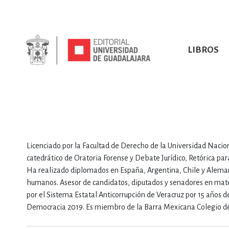
LIBROS
SOBRE NOSOTROS
TODOS LOS LIBROS
HISTORIA
EBOOKS
VINCULA
LIBRO
ARTES
BIO
CIENCIAS DE LA TI
Licenciado por la Facultad de Derecho de la Universidad Naci
catedrático de Oratoria Forense y Debate Jurídico, Retórica p
Ha realizado diplomados en España, Argentina, Chile y Aleman
humanos. Asesor de candidatos, diputados y senadores en mater
por el Sistema Estatal Anticorrupción de Veracruz por 15 años d
Democracia 2019. Es miembro de la Barra Mexicana Colegio de 
CONSULTA, IN