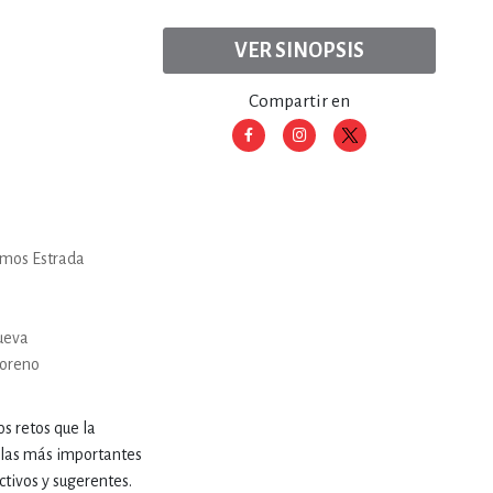
VER SINOPSIS
RE
DERECHO
Compartir en
ESTIÓN
 Y TEMAS AFINES
mos Estrada
RQUEOLOGÍA
ueva
Moreno
JE Y LINGÜÍSTICA
os retos que la
e las más importantes
ctivos y sugerentes.