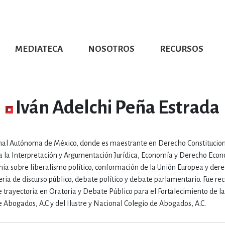
MEDIATECA
NOSOTROS
RECURSOS
CIÓN UDG
S DE TEXTO
PROMOCIONALES
DISTINCIONES
PUBLICACIONES RED UNIVERSITARIA
CONVOCATORIAS
NUMERALIA
CÓMO LEER EBOOKS
DIRECTORIO
COLECCIO
GRAFÍAS, LITERATURA Y ESTUD
Iván Adelchi Peña Estrada
ERRA, GEOGRAFÍA, MEDIOAMBIE
onal Autónoma de México, donde es maestrante en Derecho Constitucion
ara la Interpretación y Argumentación Jurídica, Economía y Derecho Econ
COMPUTACIÓN E INFORMÁTIC
ia sobre liberalismo político, conformación de la Unión Europea y der
ia de discurso público, debate político y debate parlamentario. Fue re
e trayectoria en Oratoria y Debate Público para el Fortalecimiento de la
Abogados, A.C y del Ilustre y Nacional Colegio de Abogados, A.C.
FORMACIÓN Y MATERIAS INTER