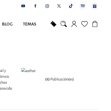
BLOG
TEMAS
Mi carrito
NES
AUTORES
CATÁLOGOS
COLABORADORES
PUNTOS DE VENTA
CONTACTO
IOS LITERARIOS
NTE, PLANIFICACIÓN
al y
ómico.
(1)
Publicación(es)
A
echos
conocido
DISCIPLINARES