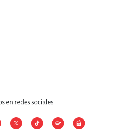
ERÍA, VETERINARIA
JOS ANIMADOS
ERSONAL
S
LTURA
s en redes sociales