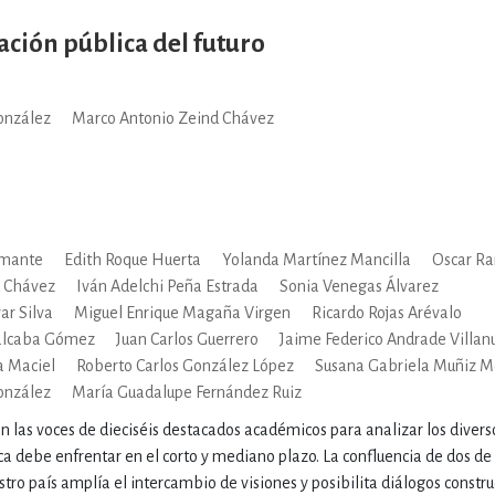
ación pública del futuro
IVIDADES DE OCIO AL AIRE LIB
onzález
Marco Antonio Zeind Chávez
MÍA, FINANZAS, EMPRESA Y G
, AFICIONES Y OCIO
FICCIÓN
amante
Edith Roque Huerta
Yolanda Martínez Mancilla
Oscar Ra
d Chávez
Iván Adelchi Peña Estrada
Sonia Venegas Álvarez
ar Silva
Miguel Enrique Magaña Virgen
Ricardo Rojas Arévalo
 Y RELIGIÓN
HISTORIA Y A
valcaba Gómez
Juan Carlos Guerrero
Jaime Federico Andrade Villan
a Maciel
Roberto Carlos González López
Susana Gabriela Muñiz 
onzález
María Guadalupe Fernández Ruiz
NILES Y DIDÁCTICOS
LENGUA
en las voces de dieciséis destacados académicos para analizar los divers
ca debe enfrentar en el corto y mediano plazo. La confluencia de dos d
tro país amplía el intercambio de visiones y posibilita diálogos constru