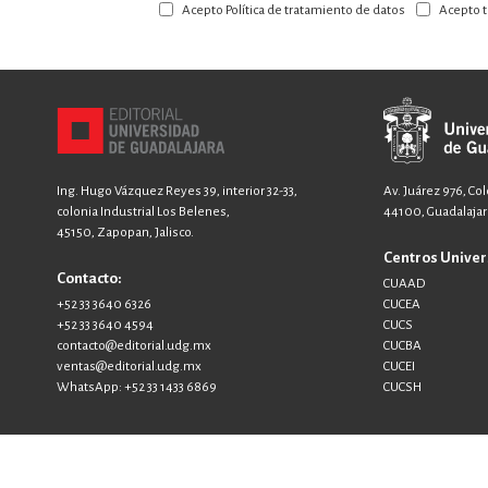
Acepto Política de tratamiento de datos
Acepto t
nuestro
boletín:
Ing. Hugo Vázquez Reyes 39, interior 32-33,
Av. Juárez 976, Co
colonia Industrial Los Belenes,
44100, Guadalajara
45150, Zapopan, Jalisco.
Centros Univer
Contacto:
CUAAD
+52 33 3640 6326
CUCEA
+52 33 3640 4594
CUCS
contacto@editorial.udg.mx
CUCBA
ventas@editorial.udg.mx
CUCEI
WhatsApp: +52 33 1433 6869
CUCSH