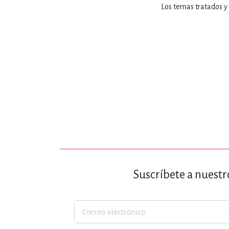
MATEMÁTICAS Y CI
Los temas tratados y 
NOVELA GRÁF
SALUD,
TECN
Suscríbete a nuestr
Suscríbase
a