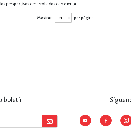
ENCIAS
MEDICINA, ENFERM
las perspectivas desarrolladas dan cuenta...
Mostrar
por página
ICA, LIBROS DE CÓMICS, DIBU
 RELACIONES Y DESARROLLO P
SOCIEDAD Y CIENCIAS SOCIALE
OLOGÍA, INGENIERÍA, AGRICU
o boletín
Sígueno