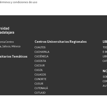
érminos y condiciones de uso
Centros Universitarios Regionales
LI
lonia Centro
, Jalisco, México
CUALTOS
TOD
CUCHAPALA
E-
sitarios Temáticos
CUCIÉNEGA
LIB
CUCOSTA
CA
CUCSUR
CUGDL
N
CULAGOS
SO
CUNORTE
CO
CUSUR
AU
CUTONALÁ
CUTLAJO
CUTLAQUE
CUVALLES
SEMS