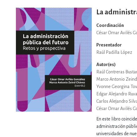
La administr
DEPORTES Y ACT
Coordinación
César Omar Avilés G
ECONO
Presentador
Raúl Padilla López
ESTILOS DE VIDA
Autor(es)
Raúl Contreras Bust
Marco Antonio Zein
Yvonne Georgina Tov
FILOSOFÍA
Edgar Alejandro Ru
Carlos Alejandro Silv
César Omar Avilés G
INFANTILES, JUVE
En este libro coincid
administración públi
universidades de nues