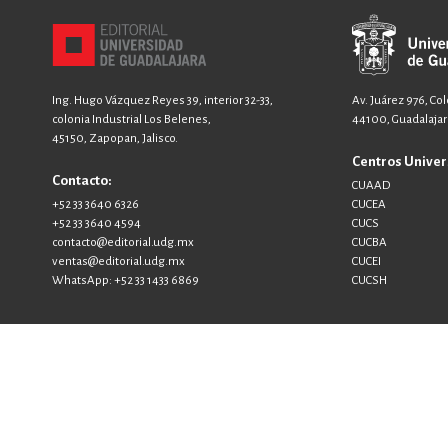
MATEMÁTICAS Y CI
NOVELA GRÁF
Ing. Hugo Vázquez Reyes 39, interior 32-33,
Av. Juárez 976, Co
colonia Industrial Los Belenes,
44100, Guadalajara
45150, Zapopan, Jalisco.
Centros Univer
SALUD,
Contacto:
CUAAD
+52 33 3640 6326
CUCEA
+52 33 3640 4594
CUCS
contacto@editorial.udg.mx
CUCBA
ventas@editorial.udg.mx
CUCEI
WhatsApp: +52 33 1433 6869
CUCSH
TECN