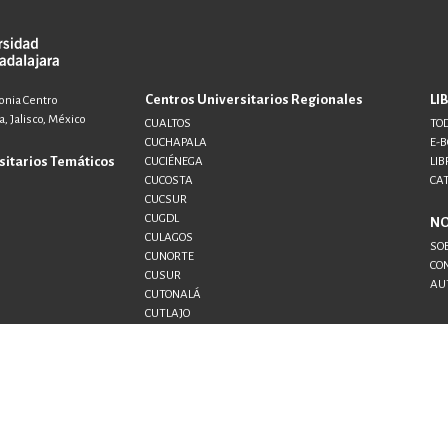
ENCIAS
MEDICINA, ENFERM
ICA, LIBROS DE CÓMICS, DIBU
Centros Universitarios Regionales
LI
lonia Centro
, Jalisco, México
CUALTOS
TOD
CUCHAPALA
E-
sitarios Temáticos
CUCIÉNEGA
LIB
 RELACIONES Y DESARROLLO P
CUCOSTA
CA
CUCSUR
CUGDL
N
CULAGOS
SO
SOCIEDAD Y CIENCIAS SOCIALE
CUNORTE
CO
CUSUR
AU
CUTONALÁ
CUTLAJO
CUTLAQUE
OLOGÍA, INGENIERÍA, AGRICU
CUVALLES
SEMS
UDG+