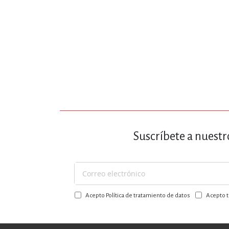
DEPORTES Y ACT
ECONO
ESTILOS DE VIDA
Suscríbete a nuestr
FILOSOFÍA
Suscríbase
a
INFANTILES, JUVE
Acepto Política de tratamiento de datos
Acepto t
nuestro
boletín: