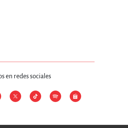
RE
DERECHO
ESTIÓN
 Y TEMAS AFINES
s en redes sociales
RQUEOLOGÍA
JE Y LINGÜÍSTICA