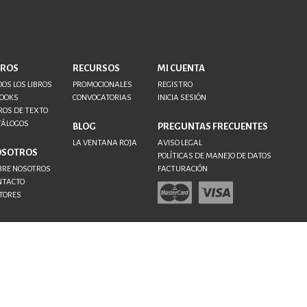
ERÍA, VETERINARIA
JOS ANIMADOS
BROS
RECURSOS
MI CUENTA
OS LOS LIBROS
PROMOCIONALES
REGISTRO
BOOKS
CONVOCATORIAS
INICIA SESIÓN
ROS DE TEXTO
ERSONAL
TÁLOGOS
BLOG
PREGUNTAS FRECUENTES
LA VENTANA ROJA
AVISO LEGAL
OSOTROS
POLÍTICAS DE MANEJO DE DATOS
BRE NOSOTROS
FACTURACIÓN
S
NTACTO
TORES
LTURA