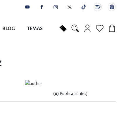
BLOG
TEMAS
Mi carrito
NES
AUTORES
CATÁLOGOS
COLABORADORES
PUNTOS DE VENTA
CONTACTO
IOS LITERARIOS
z
NTE, PLANIFICACIÓN
(0)
Publicación(es)
A
DISCIPLINARES