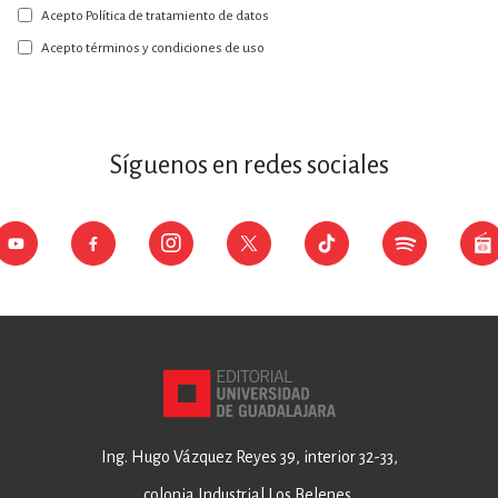
Acepto Política de tratamiento de datos
nuestro
boletín:
Acepto términos y condiciones de uso
Síguenos en redes sociales
Ing. Hugo Vázquez Reyes 39, interior 32-33,
colonia Industrial Los Belenes,