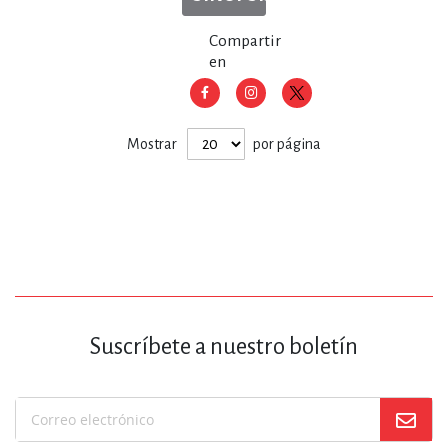
Compartir
en
Mostrar
por página
Suscríbete a nuestro boletín
Suscríbase
a