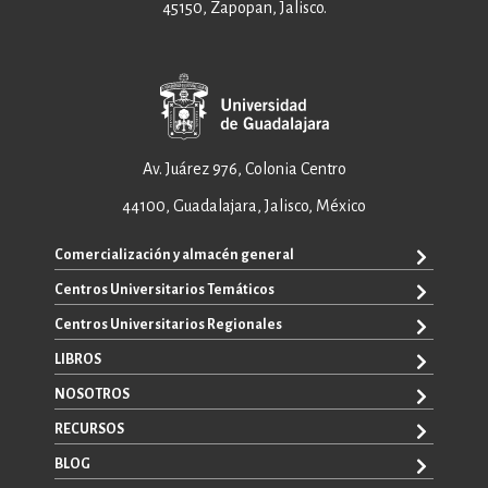
45150, Zapopan, Jalisco.
Av. Juárez 976, Colonia Centro
44100, Guadalajara, Jalisco, México
Comercialización y almacén general
Centros Universitarios Temáticos
+52 33 3640 6326
+52 33 3640 4595
Centros Universitarios Regionales
CUAAD
contacto@editorial.udg.mx
CUCEA
LIBROS
CUALTOS
ventas@editorial.udg.mx
CUCS
CUCHAPALA
NOSOTROS
WhatsApp: +52 33 1433 6869
TODOS LOS LIBROS
CUCBA
CUCIÉNEGA
E-BOOKS
RECURSOS
CUCEI
SOBRE NOSOTROS
CUCOSTA
LIBROS DE TEXTO
CUCSH
CONTACTO
BLOG
CUCSUR
PROMOCIONALES
CATÁLOGOS
AUTORES