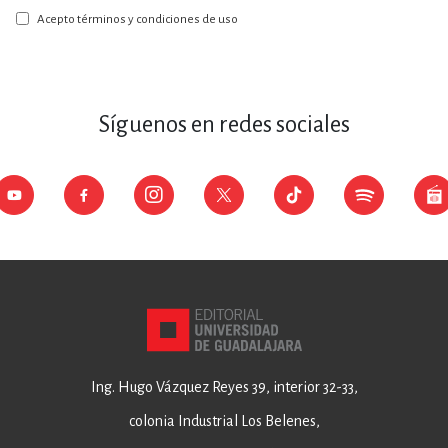
boletín:
Acepto términos y condiciones de uso
Síguenos en redes sociales
Ing. Hugo Vázquez Reyes 39, interior 32-33,
colonia Industrial Los Belenes,