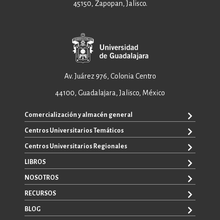
45150, Zapopan, Jalisco.
Av. Juárez 976, Colonia Centro
44100, Guadalajara, Jalisco, México
Comercialización y almacén general
Centros Universitarios Temáticos
+52 33 3640 6326
+52 33 3640 4595
Centros Universitarios Regionales
CUAAD
contacto@editorial.udg.mx
CUCEA
LIBROS
CUALTOS
ventas@editorial.udg.mx
CUCS
CUCHAPALA
NOSOTROS
WhatsApp: +52 33 1433 6869
TODOS LOS LIBROS
CUCBA
CUCIÉNEGA
E-BOOKS
RECURSOS
CUCEI
SOBRE NOSOTROS
CUCOSTA
LIBROS DE TEXTO
CUCSH
CONTACTO
BLOG
CUCSUR
PROMOCIONALES
CATÁLOGOS
AUTORES