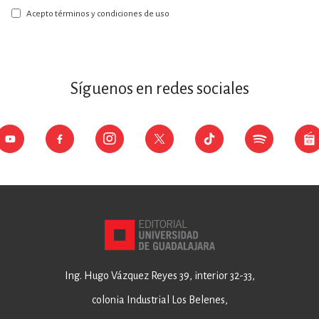
boletín:
Acepto términos y condiciones de uso
Síguenos en redes sociales
Ing. Hugo Vázquez Reyes 39, interior 32-33,
colonia Industrial Los Belenes,