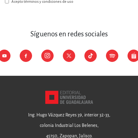
boletín:
Acepto términos y condiciones de uso
Síguenos en redes sociales
Ing. Hugo Vázquez Reyes 39, interior 32-33,
colonia Industrial Los Belenes,
45150, Zapopan, Jalisco.