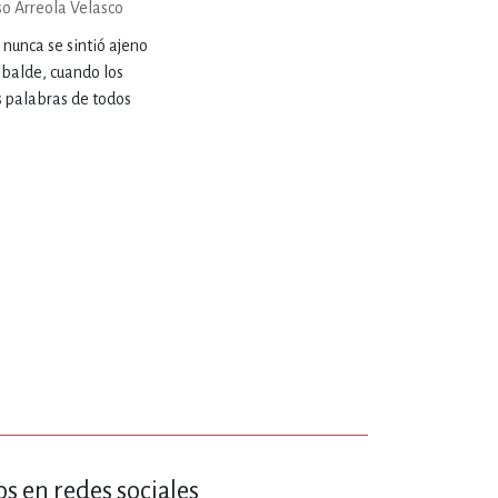
o Arreola Velasco
ERÍA, VETERINARIA
 nunca se sintió ajeno
 balde, cuando los
as palabras de todos
JOS ANIMADOS
ERSONAL
S
LTURA
s en redes sociales