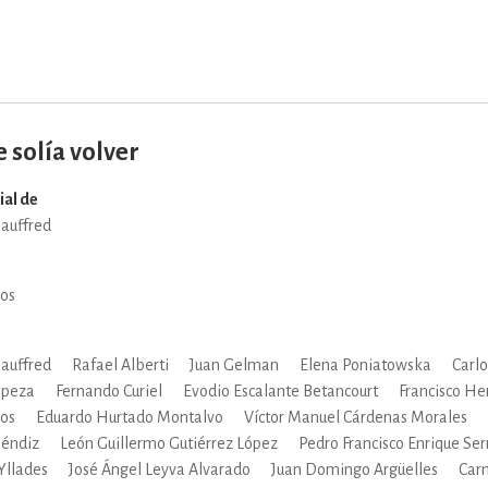
IVIDADES DE OCIO AL AIRE LIB
MÍA, FINANZAS, EMPRESA Y G
e solía volver
ial de
Jauffred
, AFICIONES Y OCIO
FICCIÓN
os
 Y RELIGIÓN
HISTORIA Y A
Jauffred
Rafael Alberti
Juan Gelman
Elena Poniatowska
Carl
opeza
Fernando Curiel
Evodio Escalante Betancourt
Francisco H
NILES Y DIDÁCTICOS
LENGUA
os
Eduardo Hurtado Montalvo
Víctor Manuel Cárdenas Morales
séndiz
León Guillermo Gutiérrez López
Pedro Francisco Enrique Ser
Yllades
José Ángel Leyva Alvarado
Juan Domingo Argüelles
Car