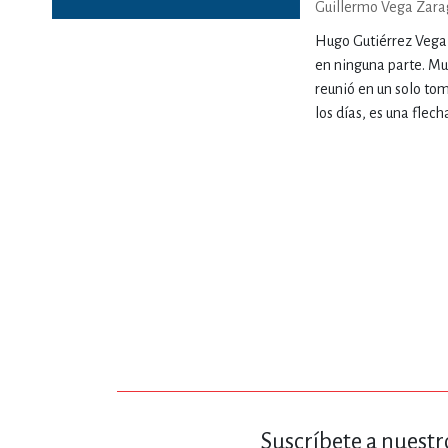
Guillermo Vega Zar
MATEMÁTICAS Y CI
Hugo Gutiérrez Vega f
en ninguna parte. Muc
reunió en un solo tom
NOVELA GRÁF
los días, es una flech
SALUD,
TECN
Suscríbete a nuestr