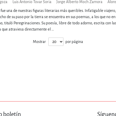
agoza
Luis Antonio Tovar Soria
Jorge Alberto Moch Zamora
Alons
ENCIAS
MEDICINA, ENFERM
ue una de nuestras figuras literarias más queribles. Infatigable viajero,
ho de su paso por la tierra se encuentra en sus poemas, a los que no en
o, tituló Peregrinaciones. Su poesía, libre de todo adorno, escrita con l
ICA, LIBROS DE CÓMICS, DIBU
a que atraviesa directamente el ...
Mostrar
por página
 RELACIONES Y DESARROLLO P
SOCIEDAD Y CIENCIAS SOCIALE
OLOGÍA, INGENIERÍA, AGRICU
o boletín
Sígueno