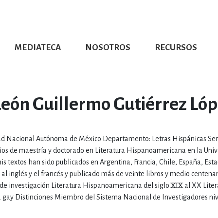
MEDIATECA
NOSOTROS
RECURSOS
CIÓN UDG
S DE TEXTO
PROMOCIONALES
DISTINCIONES
PUBLICACIONES RED UNIVERSITARIA
CONVOCATORIAS
NUMERALIA
CÓMO LEER EBOOKS
DIRECTORIO
COLECCIO
GRAFÍAS, LITERATURA Y ESTUD
León Guillermo Gutiérrez Ló
ERRA, GEOGRAFÍA, MEDIOAMBIE
sidad Nacional Autónoma de México Departamento: Letras Hispánicas S
tudios de maestría y doctorado en Literatura Hispanoamericana en la Uni
COMPUTACIÓN E INFORMÁTIC
mis textos han sido publicados en Argentina, Francia, Chile, España, Est
 al inglés y el francés y publicado más de veinte libros y medio centena
s de investigación Literatura Hispanoamericana del siglo XIX al XX Liter
a gay Distinciones Miembro del Sistema Nacional de Investigadores niv
FORMACIÓN Y MATERIAS INTER