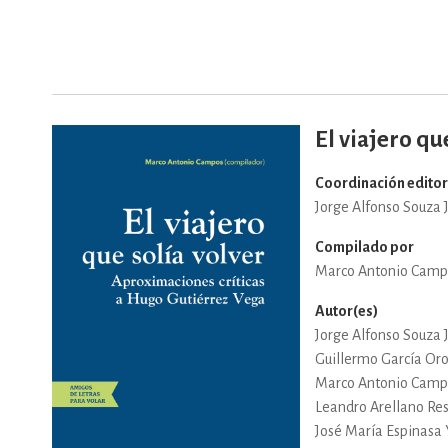
DEPORTES Y ACT
ECONO
El viajero qu
Coordinación editor
Jorge Alfonso Souza 
ESTILOS DE VIDA
Compilado por
Marco Antonio Camp
FILOSOFÍA
Autor(es)
Jorge Alfonso Souza 
Guillermo García Or
INFANTILES, JUVE
Marco Antonio Camp
Leandro Arellano Re
José María Espinasa 