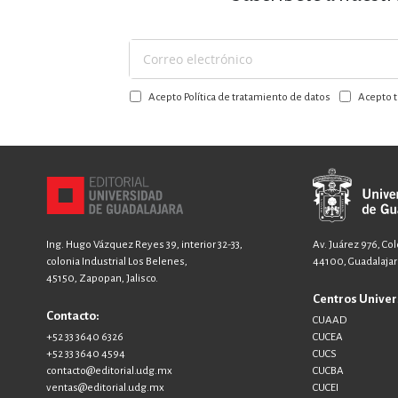
Suscríbase
a
Acepto Política de tratamiento de datos
Acepto t
nuestro
boletín:
Ing. Hugo Vázquez Reyes 39, interior 32-33,
Av. Juárez 976, Co
colonia Industrial Los Belenes,
44100, Guadalajara
45150, Zapopan, Jalisco.
Centros Univer
Contacto:
CUAAD
+52 33 3640 6326
CUCEA
+52 33 3640 4594
CUCS
contacto@editorial.udg.mx
CUCBA
ventas@editorial.udg.mx
CUCEI