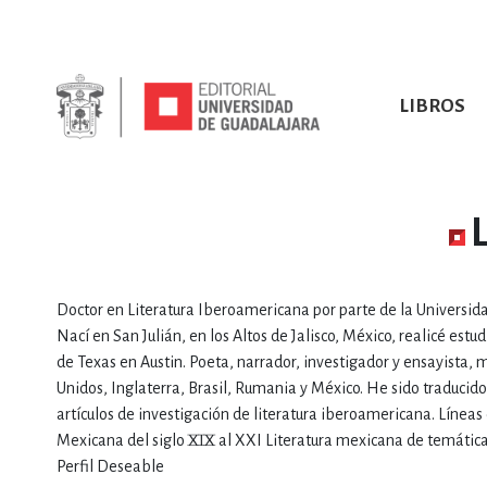
LIBROS
SOBRE NOSOTROS
TODOS LOS LIBROS
HISTORIA
EBOOKS
VINCULA
LIBRO
ARTES
BIO
CIENCIAS DE LA TI
Doctor en Literatura Iberoamericana por parte de la Univer
Nací en San Julián, en los Altos de Jalisco, México, realicé es
de Texas en Austin. Poeta, narrador, investigador y ensayista, 
Unidos, Inglaterra, Brasil, Rumania y México. He sido traducido
artículos de investigación de literatura iberoamericana. Línea
Mexicana del siglo XIX al XXI Literatura mexicana de temátic
CONSULTA, IN
Perfil Deseable