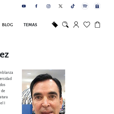
BLOG
TEMAS
Mi carrito
NES
AUTORES
CATÁLOGOS
COLABORADORES
PUNTOS DE VENTA
CONTACTO
IOS LITERARIOS
pez
NTE, PLANIFICACIÓN
emblanza
versidad
A
ados
r de
atura
el I
DISCIPLINARES