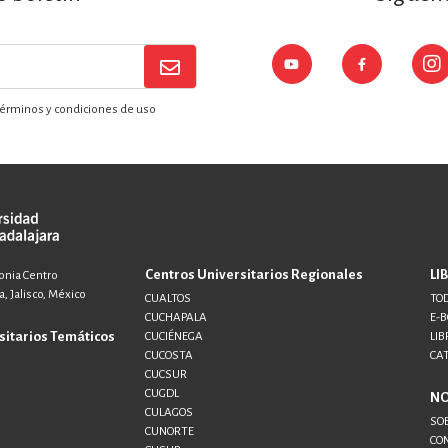
érminos y condiciones de uso
Centros Universitarios Regionales
LI
lonia Centro
, Jalisco, México
CUALTOS
TOD
CUCHAPALA
E-
sitarios Temáticos
CUCIÉNEGA
LIB
CUCOSTA
CA
CUCSUR
CUGDL
N
CULAGOS
SO
CUNORTE
CO