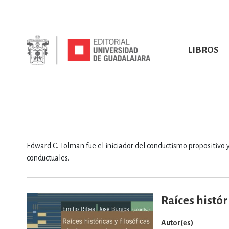
LIBROS
SOBRE NOSOTROS
TODOS LOS LIBROS
HISTORIA
EBOOKS
VINCULA
LIBRO
ARTES
BIO
CIENCIAS DE LA TI
Edward C. Tolman fue el iniciador del conductismo propositivo y
conductuales.
Raíces histór
CONSULTA, IN
Autor(es)