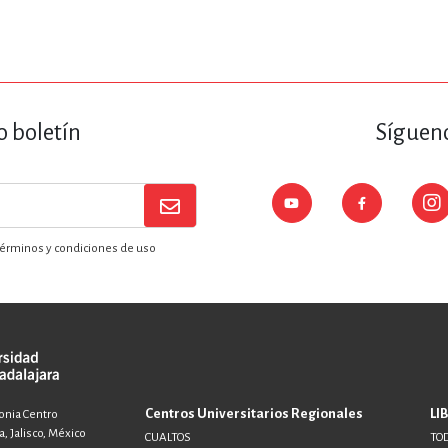
ENCIAS
MEDICINA, ENFERM
ICA, LIBROS DE CÓMICS, DIBU
o boletín
Sígueno
 RELACIONES Y DESARROLLO P
érminos y condiciones de uso
SOCIEDAD Y CIENCIAS SOCIALE
OLOGÍA, INGENIERÍA, AGRICU
Centros Universitarios Regionales
LI
lonia Centro
, Jalisco, México
CUALTOS
TOD