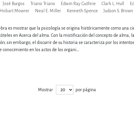
José Burgos
Triano Triano
Edwin Ray Guthrie
Clark L. Hull
E
 Hobart Mowrer
Neal E. Miller
Kenneth Spence
Judson S. Brown
IVIDADES DE OCIO AL AIRE LIB
obra es mostrar que la psicología se origina históricamente como una cie
óteles en Acerca del alma. Con la mistificación del concepto de alma, l
MÍA, FINANZAS, EMPRESA Y G
ón; sin embargo, el discurrir de su historia se caracteriza por los intent
e conocimiento en los actos de los organi...
, AFICIONES Y OCIO
FICCIÓN
 Y RELIGIÓN
HISTORIA Y A
Mostrar
por página
NILES Y DIDÁCTICOS
LENGUA