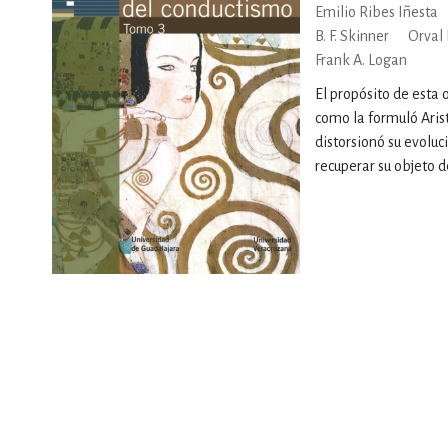
Emilio Ribes Iñesta
B. F. Skinner
Orval
DEPORTES Y ACT
Frank A. Logan
El propósito de esta 
como la formuló Arist
ECONO
distorsionó su evoluci
recuperar su objeto d
ESTILOS DE VIDA
FILOSOFÍA
INFANTILES, JUVE