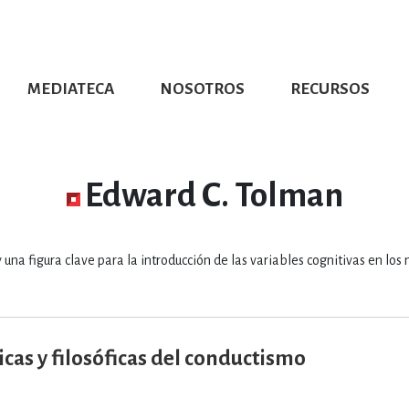
MEDIATECA
NOSOTROS
RECURSOS
CIÓN UDG
S DE TEXTO
PROMOCIONALES
DISTINCIONES
PUBLICACIONES RED UNIVERSITARIA
CONVOCATORIAS
NUMERALIA
CÓMO LEER EBOOKS
DIRECTORIO
COLECCIO
GRAFÍAS, LITERATURA Y ESTUD
Edward C. Tolman
ERRA, GEOGRAFÍA, MEDIOAMBIE
 una figura clave para la introducción de las variables cognitivas en lo
COMPUTACIÓN E INFORMÁTIC
icas y filosóficas del conductismo
FORMACIÓN Y MATERIAS INTER