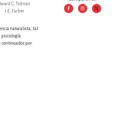
dward C. Tolman
I.E. Farber
RE
DERECHO
ncia naturalista, tal
a psicología
ESTIÓN
os continuados por
 Y TEMAS AFINES
RQUEOLOGÍA
JE Y LINGÜÍSTICA