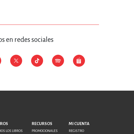
ERÍA, VETERINARIA
JOS ANIMADOS
s en redes sociales
ERSONAL
S
LTURA
BROS
RECURSOS
MI CUENTA
OS LOS LIBROS
PROMOCIONALES
REGISTRO