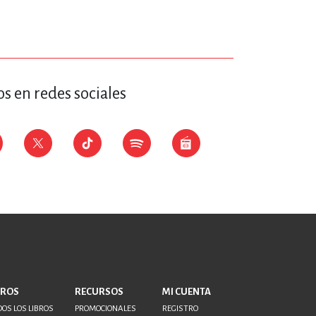
ERÍA, VETERINARIA
JOS ANIMADOS
s en redes sociales
ERSONAL
S
LTURA
BROS
RECURSOS
MI CUENTA
OS LOS LIBROS
PROMOCIONALES
REGISTRO