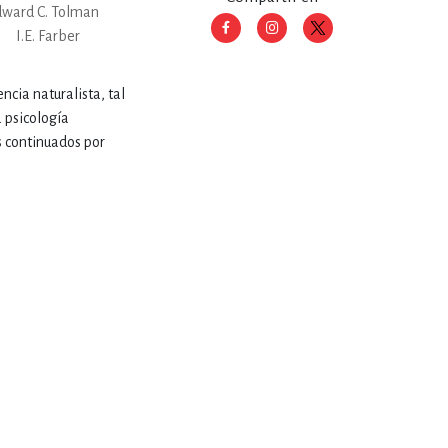
dward C. Tolman
I.E. Farber
RE
DERECHO
ncia naturalista, tal
a psicología
ESTIÓN
os continuados por
 Y TEMAS AFINES
RQUEOLOGÍA
JE Y LINGÜÍSTICA