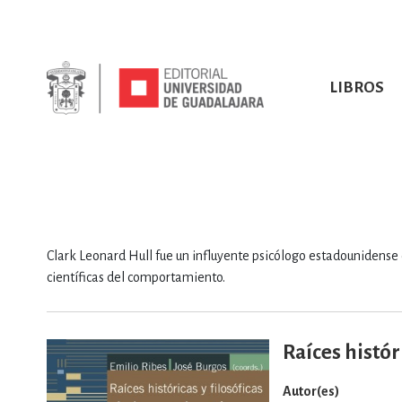
LIBROS
SOBRE NOSOTROS
TODOS LOS LIBROS
HISTORIA
EBOOKS
VINCULA
LIBRO
ARTES
BIO
CIENCIAS DE LA TI
Clark Leonard Hull fue un influyente psicólogo estadounidense 
científicas del comportamiento.
Raíces histór
CONSULTA, IN
Autor(es)