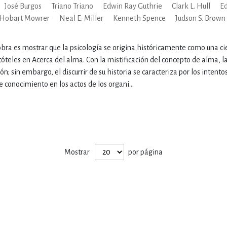
José Burgos
Triano Triano
Edwin Ray Guthrie
Clark L. Hull
E
 Hobart Mowrer
Neal E. Miller
Kenneth Spence
Judson S. Brown
IVIDADES DE OCIO AL AIRE LIB
obra es mostrar que la psicología se origina históricamente como una cie
óteles en Acerca del alma. Con la mistificación del concepto de alma, l
MÍA, FINANZAS, EMPRESA Y G
ón; sin embargo, el discurrir de su historia se caracteriza por los intent
e conocimiento en los actos de los organi...
, AFICIONES Y OCIO
FICCIÓN
 Y RELIGIÓN
HISTORIA Y A
Mostrar
por página
NILES Y DIDÁCTICOS
LENGUA