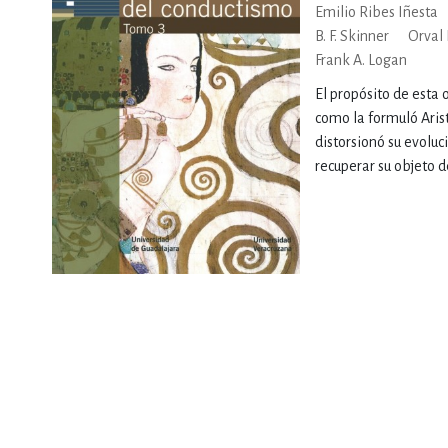
Emilio Ribes Iñesta
B. F. Skinner
Orval
DEPORTES Y ACT
Frank A. Logan
El propósito de esta 
como la formuló Arist
ECONO
distorsionó su evoluci
recuperar su objeto d
ESTILOS DE VIDA
FILOSOFÍA
INFANTILES, JUVE