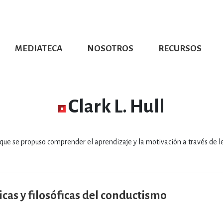
MEDIATECA
NOSOTROS
RECURSOS
CIÓN UDG
S DE TEXTO
PROMOCIONALES
DISTINCIONES
PUBLICACIONES RED UNIVERSITARIA
CONVOCATORIAS
NUMERALIA
CÓMO LEER EBOOKS
DIRECTORIO
COLECCIO
GRAFÍAS, LITERATURA Y ESTUD
Clark L. Hull
ERRA, GEOGRAFÍA, MEDIOAMBIE
que se propuso comprender el aprendizaje y la motivación a través de l
COMPUTACIÓN E INFORMÁTIC
icas y filosóficas del conductismo
FORMACIÓN Y MATERIAS INTER