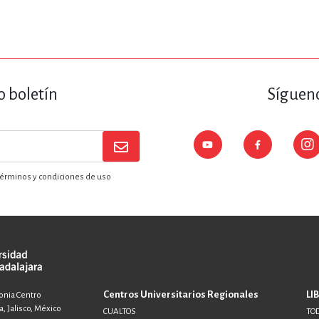
ENCIAS
MEDICINA, ENFERM
ICA, LIBROS DE CÓMICS, DIBU
o boletín
Sígueno
 RELACIONES Y DESARROLLO P
érminos y condiciones de uso
SOCIEDAD Y CIENCIAS SOCIALE
OLOGÍA, INGENIERÍA, AGRICU
Centros Universitarios Regionales
LI
lonia Centro
, Jalisco, México
CUALTOS
TOD