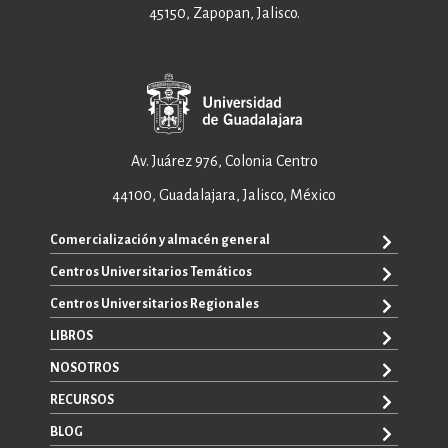
45150, Zapopan, Jalisco.
Av. Juárez 976, Colonia Centro
44100, Guadalajara, Jalisco, México
Comercialización y almacén general
Centros Universitarios Temáticos
+52 33 3640 6326
+52 33 3640 4595
Centros Universitarios Regionales
CUAAD
contacto@editorial.udg.mx
CUCEA
LIBROS
CUALTOS
ventas@editorial.udg.mx
CUCS
CUCHAPALA
NOSOTROS
WhatsApp: +52 33 1433 6869
TODOS LOS LIBROS
CUCBA
CUCIÉNEGA
E-BOOKS
RECURSOS
CUCEI
SOBRE NOSOTROS
CUCOSTA
LIBROS DE TEXTO
CUCSH
CONTACTO
BLOG
CUCSUR
PROMOCIONALES
CATÁLOGOS