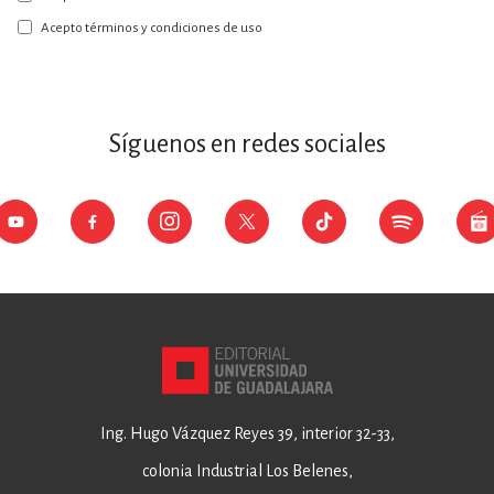
nuestro
boletín:
Acepto términos y condiciones de uso
Síguenos en redes sociales
Ing. Hugo Vázquez Reyes 39, interior 32-33,
colonia Industrial Los Belenes,