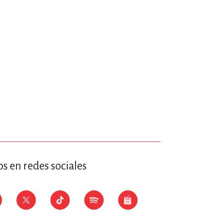
ERÍA, VETERINARIA
JOS ANIMADOS
ERSONAL
S
LTURA
s en redes sociales