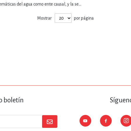
ENCIAS
MEDICINA, ENFERM
emáticas del agua como ente causal, y la se...
Mostrar
por página
ICA, LIBROS DE CÓMICS, DIBU
 RELACIONES Y DESARROLLO P
SOCIEDAD Y CIENCIAS SOCIALE
OLOGÍA, INGENIERÍA, AGRICU
o boletín
Sígueno