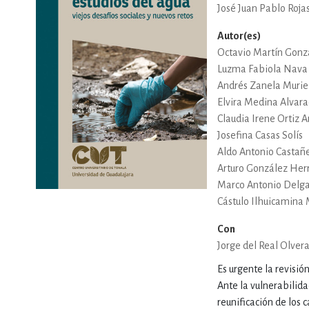
José Juan Pablo Roja
DEPORTES Y ACT
Autor(es)
Octavio Martín Gonz
Luzma Fabiola Nava
Andrés Zanela Murie
ECONO
Elvira Medina Alvar
Claudia Irene Ortiz 
Josefina Casas Solís
ESTILOS DE VIDA
Aldo Antonio Castañ
Arturo González Her
Marco Antonio Delg
FILOSOFÍA
Cástulo Ilhuicamina
Con
Jorge del Real Olver
INFANTILES, JUVE
Es urgente la revisió
Ante la vulnerabilida
reunificación de los 