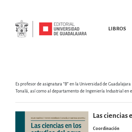
LIBROS
SOBRE NOSOTROS
TODOS LOS LIBROS
HISTORIA
EBOOKS
VINCULA
LIBRO
ARTES
BIO
CIENCIAS DE LA TI
Es profesor de asignatura “B” en la Universidad de Guadalajara 
Tonalá, así como al departamento de Ingeniería Industrial en el
Las ciencias 
CONSULTA, IN
Coordinación