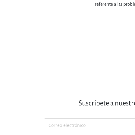
MATEMÁTICAS Y CI
referente a las probl
NOVELA GRÁF
SALUD,
TECN
Suscríbete a nuestr
Suscríbase
a