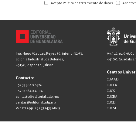
Acepto Política de tratamiento de datos
Acepto t
nuestro
boletín:
Ing. Hugo Vázquez Reyes 39, interior 32-33,
Av. Juárez 976, Co
colonia Industrial Los Belenes,
44100, Guadalajara
45150, Zapopan, Jalisco.
Centros Univer
Contacto:
CUAAD
+52 33 3640 6326
CUCEA
+52 33 3640 4594
CUCS
contacto@editorial.udg.mx
CUCBA
ventas@editorial.udg.mx
CUCEI
WhatsApp: +52 33 1433 6869
CUCSH