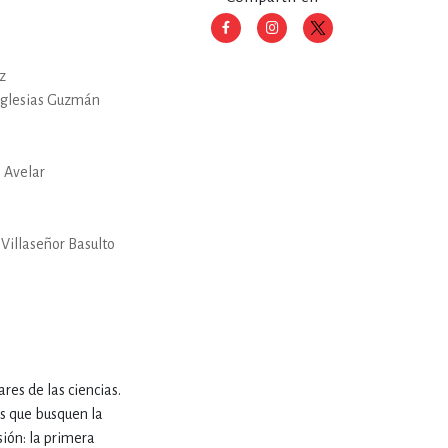
RE
DERECHO
z
 Iglesias Guzmán
ESTIÓN
 Avelar
 Y TEMAS AFINES
Villaseñor Basulto
RQUEOLOGÍA
JE Y LINGÜÍSTICA
res de las ciencias.
os que busquen la
sión: la primera