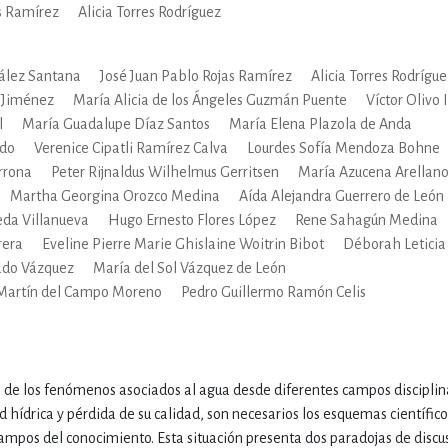
s Ramírez
Alicia Torres Rodríguez
IVIDADES DE OCIO AL AIRE LIB
ález Santana
José Juan Pablo Rojas Ramírez
Alicia Torres Rodrígue
 Jiménez
María Alicia de los Ángeles Guzmán Puente
Víctor Olivo
l
María Guadalupe Díaz Santos
María Elena Plazola de Anda
MÍA, FINANZAS, EMPRESA Y G
ado
Verenice Cipatli Ramírez Calva
Lourdes Sofía Mendoza Bohne
Arrona
Peter Rijnaldus Wilhelmus Gerritsen
María Azucena Arellano
Martha Georgina Orozco Medina
Aída Alejandra Guerrero de León
, AFICIONES Y OCIO
FICCIÓN
eda Villanueva
Hugo Ernesto Flores López
Rene Sahagún Medina
rera
Eveline Pierre Marie Ghislaine Woitrin Bibot
Déborah Leticia 
ado Vázquez
María del Sol Vázquez de León
 Y RELIGIÓN
HISTORIA Y A
 Martín del Campo Moreno
Pedro Guillermo Ramón Celis
a
NILES Y DIDÁCTICOS
LENGUA
n de los fenómenos asociados al agua desde diferentes campos disciplina
d hídrica y pérdida de su calidad, son necesarios los esquemas científic
campos del conocimiento. Esta situación presenta dos paradojas de discu