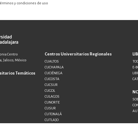
érminos y condiciones de uso
Centros Universitarios Regionales
LI
lonia Centro
, Jalisco, México
CUALTOS
TOD
CUCHAPALA
E-
sitarios Temáticos
CUCIÉNEGA
LIB
CUCOSTA
CA
CUCSUR
CUGDL
N
CULAGOS
SO
CUNORTE
CO
CUSUR
AU
CUTONALÁ
CUTLAJO
CUTLAQUE
CUVALLES
SEMS