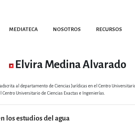
MEDIATECA
NOSOTROS
RECURSOS
CIÓN UDG
S DE TEXTO
PROMOCIONALES
DISTINCIONES
PUBLICACIONES RED UNIVERSITARIA
CONVOCATORIAS
NUMERALIA
CÓMO LEER EBOOKS
DIRECTORIO
COLECCIO
GRAFÍAS, LITERATURA Y ESTUD
Elvira Medina Alvarado
ERRA, GEOGRAFÍA, MEDIOAMBIE
adscrita al departamento de Ciencias Jurídicas en el Centro Universitari
 Centro Universitario de Ciencias Exactas e Ingenierías.
COMPUTACIÓN E INFORMÁTIC
en los estudios del agua
FORMACIÓN Y MATERIAS INTER