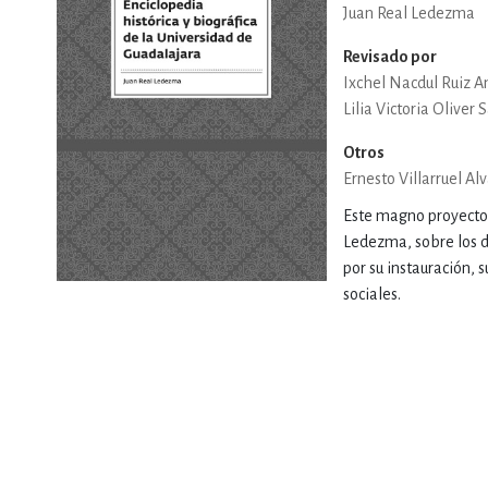
Juan Real Ledezma
DEPORTES Y ACT
Revisado por
Ixchel Nacdul Ruiz 
Lilia Victoria Oliver
ECONO
Otros
Ernesto Villarruel Al
Este magno proyecto 
ESTILOS DE VIDA
Ledezma, sobre los di
por su instauración, 
sociales.
FILOSOFÍA
INFANTILES, JUVE