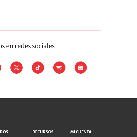
ERÍA, VETERINARIA
JOS ANIMADOS
s en redes sociales
ERSONAL
S
LTURA
BROS
RECURSOS
MI CUENTA