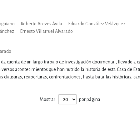
IVIDADES DE OCIO AL AIRE LIB
Anguiano
Roberto Aceves Ávila
Eduardo González Velázquez
 Sánchez
Ernesto Villarruel Alvarado
MÍA, FINANZAS, EMPRESA Y G
varado
da cuenta de un largo trabajo de investigación documental, llevado a c
, AFICIONES Y OCIO
FICCIÓN
versos acontecimientos que han nutrido la historia de esta Casa de Est
sus clausuras, reaperturas, confrontaciones, hasta batallas históricas, 
 Y RELIGIÓN
HISTORIA Y A
Mostrar
por página
NILES Y DIDÁCTICOS
LENGUA