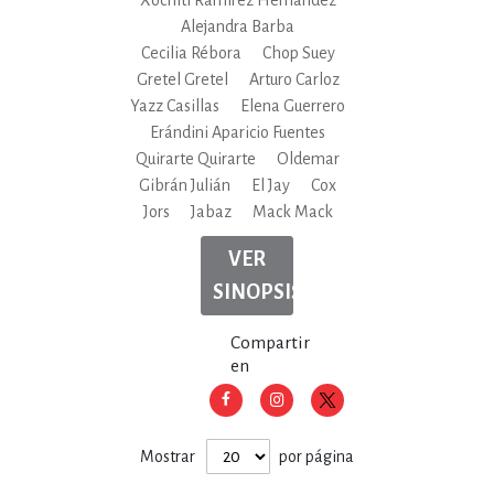
Alejandra Barba
Cecilia Rébora
Chop Suey
Gretel Gretel
Arturo Carloz
Yazz Casillas
Elena Guerrero
Erándini Aparicio Fuentes
Quirarte Quirarte
Oldemar
Gibrán Julián
El Jay
Cox
Jors
Jabaz
Mack Mack
VER
SINOPSIS
Compartir
en
Mostrar
por página