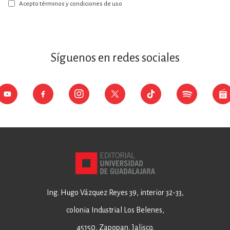
boletín:
Acepto términos y condiciones de uso
Síguenos en redes sociales
Ing. Hugo Vázquez Reyes 39, interior 32-33,
colonia Industrial Los Belenes,
45150, Zapopan, Jalisco.