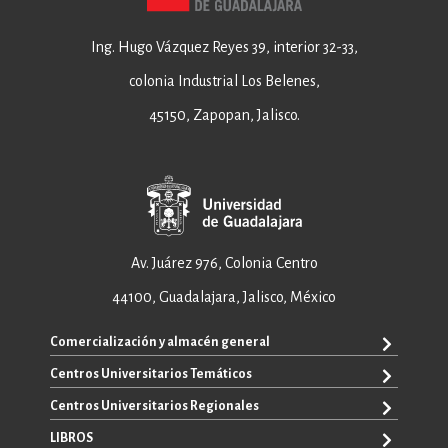
Ing. Hugo Vázquez Reyes 39, interior 32-33,
colonia Industrial Los Belenes,
45150, Zapopan, Jalisco.
Av. Juárez 976, Colonia Centro
44100, Guadalajara, Jalisco, México
Comercialización y almacén general
Centros Universitarios Temáticos
+52 33 3640 6326
+52 33 3640 4595
Centros Universitarios Regionales
CUAAD
contacto@editorial.udg.mx
CUCEA
LIBROS
CUALTOS