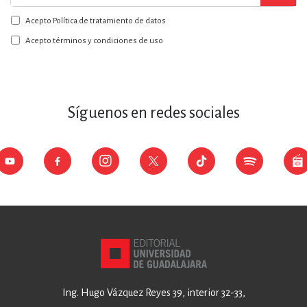
a
Acepto Política de tratamiento de datos
nuestro
boletín:
Acepto términos y condiciones de uso
Síguenos en redes sociales
Ing. Hugo Vázquez Reyes 39, interior 32-33,