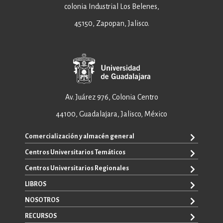
colonia Industrial Los Belenes,
45150, Zapopan, Jalisco.
Av. Juárez 976, Colonia Centro
44100, Guadalajara, Jalisco, México
Comercialización y almacén general
Centros Universitarios Temáticos
+52 33 3640 6326
+52 33 3640 4595
Centros Universitarios Regionales
CUAAD
contacto@editorial.udg.mx
CUCEA
LIBROS
CUALTOS
ventas@editorial.udg.mx
CUCS
CUCHAPALA
NOSOTROS
WhatsApp: +52 33 1433 6869
TODOS LOS LIBROS
CUCBA
CUCIÉNEGA
E-BOOKS
RECURSOS
CUCEI
SOBRE NOSOTROS
CUCOSTA