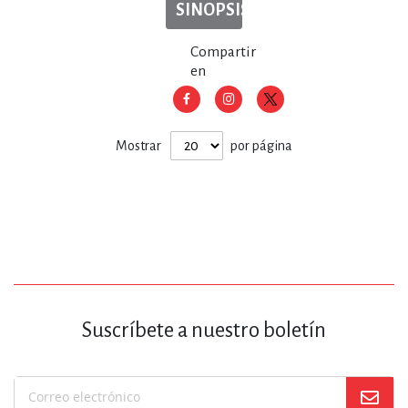
SINOPSIS
Compartir
en
Mostrar
por página
Suscríbete a nuestro boletín
Suscríbase