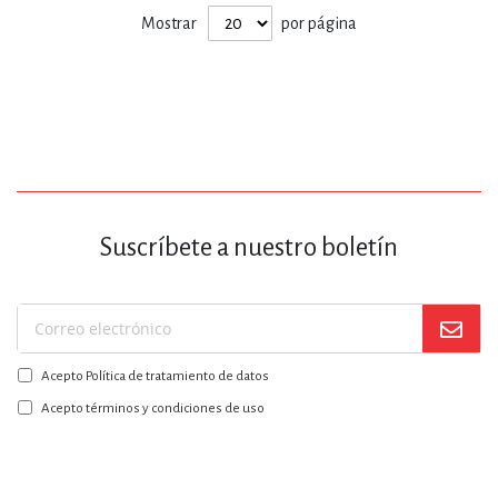
Mostrar
por página
Suscríbete a nuestro boletín
Suscríbase
a
Acepto Política de tratamiento de datos
nuestro
boletín:
Acepto términos y condiciones de uso