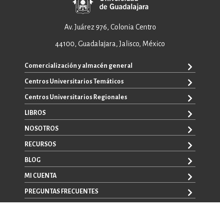
Av. Juárez 976, Colonia Centro
44100, Guadalajara, Jalisco, México
Comercialización y almacén general
Centros Universitarios Temáticos
+52 33 3640 6326
+52 33 3640 4595
Centros Universitarios Regionales
CUAAD
contacto@editorial.udg.mx
CUCEA
LIBROS
CUALTOS
ventas@editorial.udg.mx
CUCS
CUCHAPALA
NOSOTROS
WhatsApp: +52 33 1433 6869
TODOS LOS LIBROS
CUCBA
CUCIÉNEGA
E-BOOKS
RECURSOS
CUCEI
SOBRE NOSOTROS
CUCOSTA
LIBROS DE TEXTO
CUCSH
CONTACTO
BLOG
CUCSUR
PROMOCIONALES
CATÁLOGOS
AUTORES
CUGDL
CONVOCATORIAS
MI CUENTA
LA VENTANA ROJA
CULAGOS
PREGUNTAS FRECUENTES
REGISTRO
CUNORTE
INICIA SESIÓN
CUSUR
AVISO LEGAL