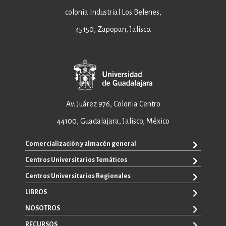
colonia Industrial Los Belenes,
45150, Zapopan, Jalisco.
Av. Juárez 976, Colonia Centro
44100, Guadalajara, Jalisco, México
Comercialización y almacén general
Centros Universitarios Temáticos
+52 33 3640 6326
+52 33 3640 4595
Centros Universitarios Regionales
CUAAD
contacto@editorial.udg.mx
CUCEA
LIBROS
CUALTOS
ventas@editorial.udg.mx
CUCS
CUCHAPALA
NOSOTROS
WhatsApp: +52 33 1433 6869
TODOS LOS LIBROS
CUCBA
CUCIÉNEGA
E-BOOKS
RECURSOS