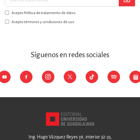
Suscríbase
a
Acepto Política de tratamiento de datos
nuestro
boletín:
Acepto términos y condiciones de uso
Síguenos en redes sociales
Ing. Hugo Vázquez Reyes 39, interior 32-33,