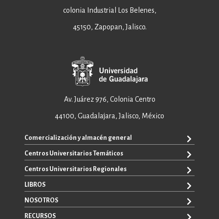
colonia Industrial Los Belenes,
45150, Zapopan, Jalisco.
Av. Juárez 976, Colonia Centro
44100, Guadalajara, Jalisco, México
Comercialización y almacén general
Centros Universitarios Temáticos
+52 33 3640 6326
+52 33 3640 4595
Centros Universitarios Regionales
CUAAD
contacto@editorial.udg.mx
CUCEA
LIBROS
CUALTOS
ventas@editorial.udg.mx
CUCS
CUCHAPALA
NOSOTROS
WhatsApp: +52 33 1433 6869
TODOS LOS LIBROS
CUCBA
CUCIÉNEGA
E-BOOKS
RECURSOS
CUCEI
SOBRE NOSOTROS