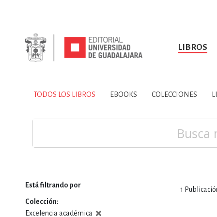
LIBROS
SOBRE NOSOTROS
TODOS LOS LIBROS
HISTORIA
EBOOKS
VINCULA
LIBRO
ARTES
BIO
TODOS LOS LIBROS
EBOOKS
COLECCIONES
L
CIENCIAS DE LA TI
Buscar
Está filtrando por
1
Publicació
CONSULTA, IN
Colección
Excelencia académica