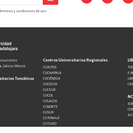
érminos y condiciones de uso
Centros Universitarios Regionales
LI
lonia Centro
, Jalisco, México
CUALTOS
TOD
CUCHAPALA
E-
sitarios Temáticos
CUCIÉNEGA
LIB
CUCOSTA
CA
CUCSUR
CUGDL
N
CULAGOS
SO
CUNORTE
CO
CUSUR
AU
CUTONALÁ
CUTLAJO
CUTLAQUE