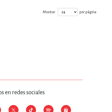
ERÍA, VETERINARIA
Mostrar
por página
JOS ANIMADOS
ERSONAL
S
LTURA
s en redes sociales