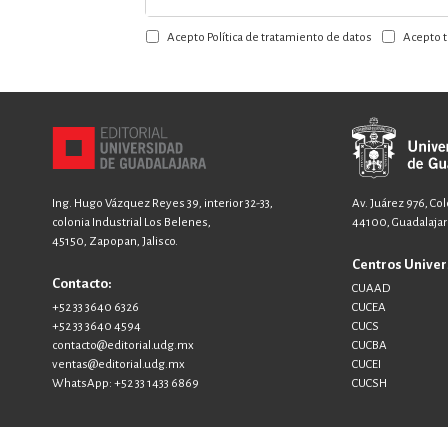
a
Acepto Política de tratamiento de datos
Acepto t
nuestro
boletín:
Ing. Hugo Vázquez Reyes 39, interior 32-33,
Av. Juárez 976, Co
colonia Industrial Los Belenes,
44100, Guadalajara
45150, Zapopan, Jalisco.
Centros Univer
Contacto:
CUAAD
+52 33 3640 6326
CUCEA
+52 33 3640 4594
CUCS
contacto@editorial.udg.mx
CUCBA
ventas@editorial.udg.mx
CUCEI
WhatsApp: +52 33 1433 6869
CUCSH