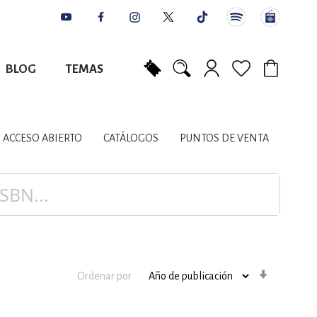
BLOG
TEMAS
Mi carrito
NES
AUTORES
CATÁLOGOS
COLABORADORES
PUNTOS DE VENTA
CONTACTO
IOS LITERARIOS
ACCESO ABIERTO
CATÁLOGOS
PUNTOS DE VENTA
NTE, PLANIFICACIÓN
A
Orden
Ordenar por
ascenden
DISCIPLINARES