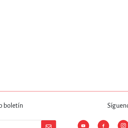
ENCIAS
MEDICINA, ENFERM
ICA, LIBROS DE CÓMICS, DIBU
 RELACIONES Y DESARROLLO P
SOCIEDAD Y CIENCIAS SOCIALE
OLOGÍA, INGENIERÍA, AGRICU
o boletín
Sígueno