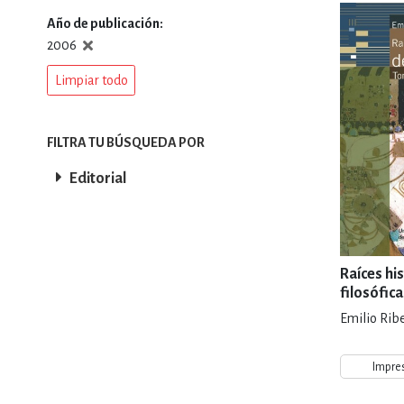
Año de publicación
DEPORTES Y ACT
2006
Limpiar todo
ECONO
FILTRA TU BÚSQUEDA POR
Editorial
ESTILOS DE VIDA
FILOSOFÍA
Raíces his
filosófic
Emilio Ribe
INFANTILES, JUVE
Impre