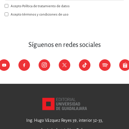
a
Acepto Política de tratamiento de datos
nuestro
boletín:
Acepto términos y condiciones de uso
Síguenos en redes sociales
Ing. Hugo Vázquez Reyes 39, interior 32-33,