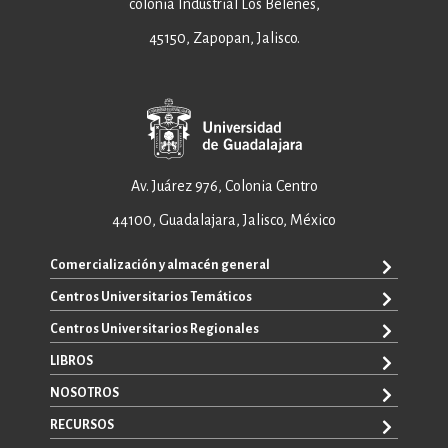
colonia Industrial Los Belenes,
45150, Zapopan, Jalisco.
Av. Juárez 976, Colonia Centro
44100, Guadalajara, Jalisco, México
Comercialización y almacén general
Centros Universitarios Temáticos
+52 33 3640 6326
+52 33 3640 4595
Centros Universitarios Regionales
CUAAD
contacto@editorial.udg.mx
CUCEA
LIBROS
CUALTOS
ventas@editorial.udg.mx
CUCS
CUCHAPALA
NOSOTROS
WhatsApp: +52 33 1433 6869
TODOS LOS LIBROS
CUCBA
CUCIÉNEGA
E-BOOKS
RECURSOS
CUCEI
SOBRE NOSOTROS
CUCOSTA
LIBROS DE TEXTO