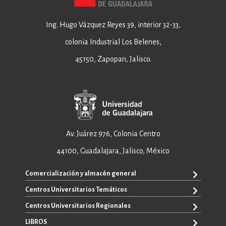
Ing. Hugo Vázquez Reyes 39, interior 32-33,
colonia Industrial Los Belenes,
45150, Zapopan, Jalisco.
Av. Juárez 976, Colonia Centro
44100, Guadalajara, Jalisco, México
Comercialización y almacén general
Centros Universitarios Temáticos
+52 33 3640 6326
+52 33 3640 4595
Centros Universitarios Regionales
CUAAD
contacto@editorial.udg.mx
CUCEA
LIBROS
CUALTOS