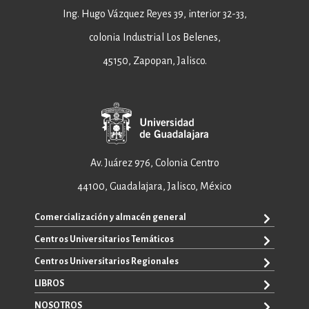
Ing. Hugo Vázquez Reyes 39, interior 32-33,
colonia Industrial Los Belenes,
45150, Zapopan, Jalisco.
Av. Juárez 976, Colonia Centro
44100, Guadalajara, Jalisco, México
Comercialización y almacén general
Centros Universitarios Temáticos
+52 33 3640 6326
+52 33 3640 4595
Centros Universitarios Regionales
CUAAD
contacto@editorial.udg.mx
CUCEA
LIBROS
CUALTOS
ventas@editorial.udg.mx
CUCS
CUCHAPALA
NOSOTROS
WhatsApp: +52 33 1433 6869
TODOS LOS LIBROS