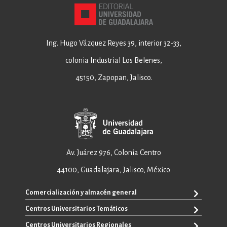
Ing. Hugo Vázquez Reyes 39, interior 32-33,
colonia Industrial Los Belenes,
45150, Zapopan, Jalisco.
Av. Juárez 976, Colonia Centro
44100, Guadalajara, Jalisco, México
Comercialización y almacén general
Centros Universitarios Temáticos
+52 33 3640 6326
+52 33 3640 4595
Centros Universitarios Regionales