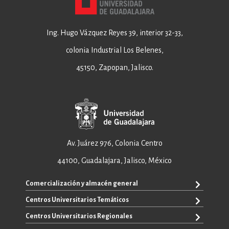
Ing. Hugo Vázquez Reyes 39, interior 32-33,
colonia Industrial Los Belenes,
45150, Zapopan, Jalisco.
Av. Juárez 976, Colonia Centro
44100, Guadalajara, Jalisco, México
Comercialización y almacén general
Centros Universitarios Temáticos
+52 33 3640 6326
+52 33 3640 4595
Centros Universitarios Regionales
CUAAD
contacto@editorial.udg.mx