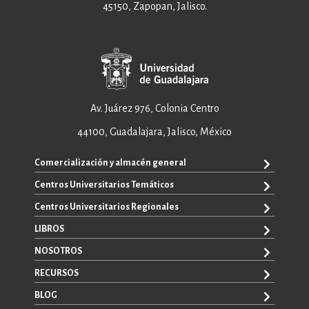
45150, Zapopan, Jalisco.
Av. Juárez 976, Colonia Centro
44100, Guadalajara, Jalisco, México
Comercialización y almacén general
Centros Universitarios Temáticos
+52 33 3640 6326
+52 33 3640 4595
Centros Universitarios Regionales
CUAAD
contacto@editorial.udg.mx
CUCEA
LIBROS
CUALTOS
ventas@editorial.udg.mx
CUCS
CUCHAPALA
NOSOTROS
WhatsApp: +52 33 1433 6869
TODOS LOS LIBROS
CUCBA
CUCIÉNEGA
E-BOOKS
RECURSOS
CUCEI
SOBRE NOSOTROS
CUCOSTA
LIBROS DE TEXTO
CUCSH
CONTACTO
BLOG
CUCSUR
PROMOCIONALES
CATÁLOGOS