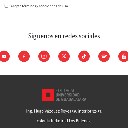
boletín:
Acepto términos y condiciones de uso
Síguenos en redes sociales
Ing. Hugo Vázquez Reyes 39, interior 32-33,
colonia Industrial Los Belenes,