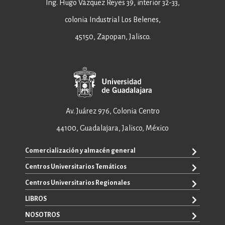
Ing. Hugo Vázquez Reyes 39, interior 32-33,
colonia Industrial Los Belenes,
45150, Zapopan, Jalisco.
Av. Juárez 976, Colonia Centro
44100, Guadalajara, Jalisco, México
Comercialización y almacén general
Centros Universitarios Temáticos
+52 33 3640 6326
+52 33 3640 4595
Centros Universitarios Regionales
CUAAD
contacto@editorial.udg.mx
CUCEA
LIBROS
CUALTOS
ventas@editorial.udg.mx
CUCS
CUCHAPALA
NOSOTROS
WhatsApp: +52 33 1433 6869
TODOS LOS LIBROS
CUCBA