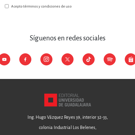
boletín:
Acepto términos y condiciones de uso
Síguenos en redes sociales
Ing. Hugo Vázquez Reyes 39, interior 32-33,
colonia Industrial Los Belenes,