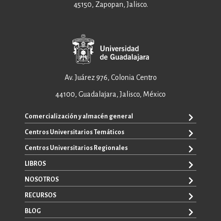
45150, Zapopan, Jalisco.
Av. Juárez 976, Colonia Centro
44100, Guadalajara, Jalisco, México
Comercialización y almacén general
Centros Universitarios Temáticos
+52 33 3640 6326
+52 33 3640 4595
Centros Universitarios Regionales
CUAAD
contacto@editorial.udg.mx
CUCEA
LIBROS
CUALTOS
ventas@editorial.udg.mx
CUCS
CUCHAPALA
NOSOTROS
WhatsApp: +52 33 1433 6869
TODOS LOS LIBROS
CUCBA
CUCIÉNEGA
E-BOOKS
RECURSOS
CUCEI
SOBRE NOSOTROS
CUCOSTA
LIBROS DE TEXTO
CUCSH
CONTACTO
BLOG
CUCSUR
PROMOCIONALES
CATÁLOGOS