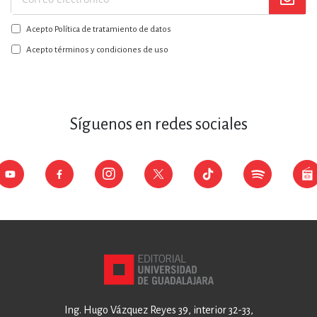
Suscríbase
a
Acepto Política de tratamiento de datos
nuestro
boletín:
Acepto términos y condiciones de uso
Síguenos en redes sociales
Ing. Hugo Vázquez Reyes 39, interior 32-33,