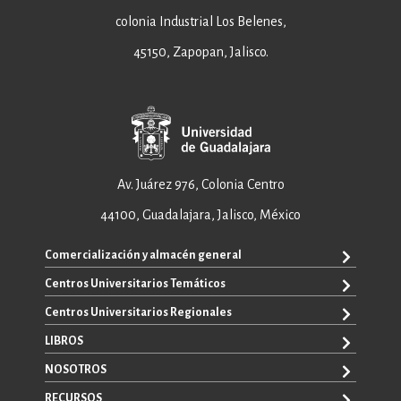
colonia Industrial Los Belenes,
45150, Zapopan, Jalisco.
Av. Juárez 976, Colonia Centro
44100, Guadalajara, Jalisco, México
Comercialización y almacén general
Centros Universitarios Temáticos
+52 33 3640 6326
+52 33 3640 4595
Centros Universitarios Regionales
CUAAD
contacto@editorial.udg.mx
CUCEA
LIBROS
CUALTOS
ventas@editorial.udg.mx
CUCS
CUCHAPALA
NOSOTROS
WhatsApp: +52 33 1433 6869
TODOS LOS LIBROS
CUCBA
CUCIÉNEGA
E-BOOKS
RECURSOS