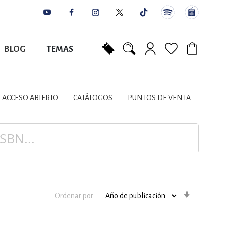
BLOG
TEMAS
Mi carrito
NES
AUTORES
CATÁLOGOS
COLABORADORES
PUNTOS DE VENTA
CONTACTO
IOS LITERARIOS
ACCESO ABIERTO
CATÁLOGOS
PUNTOS DE VENTA
NTE, PLANIFICACIÓN
A
Orden
Ordenar por
ascenden
DISCIPLINARES