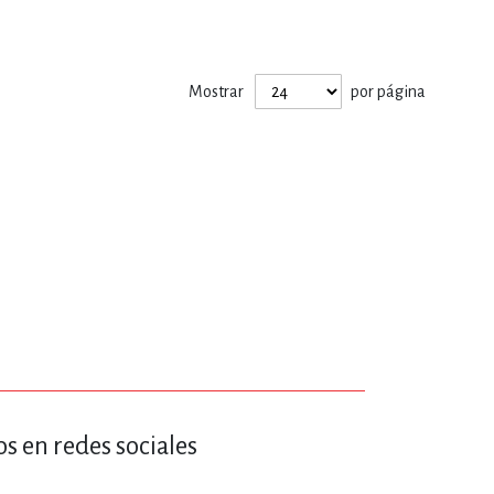
ERÍA, VETERINARIA
Mostrar
por página
JOS ANIMADOS
ERSONAL
S
LTURA
s en redes sociales