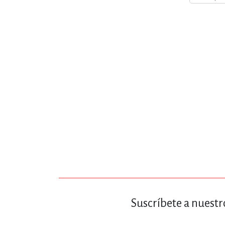
MATEMÁTICAS Y CI
NOVELA GRÁF
SALUD,
TECN
Suscríbete a nuestr