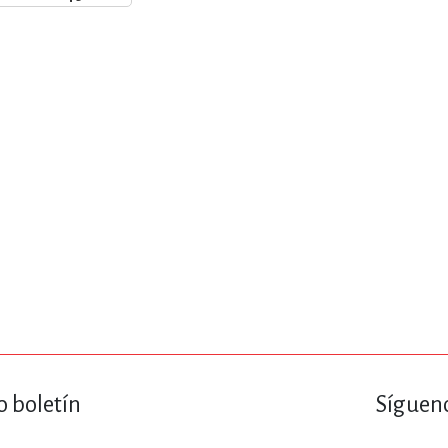
ENCIAS
MEDICINA, ENFERM
ICA, LIBROS DE CÓMICS, DIBU
 RELACIONES Y DESARROLLO P
SOCIEDAD Y CIENCIAS SOCIALE
OLOGÍA, INGENIERÍA, AGRICU
o boletín
Sígueno