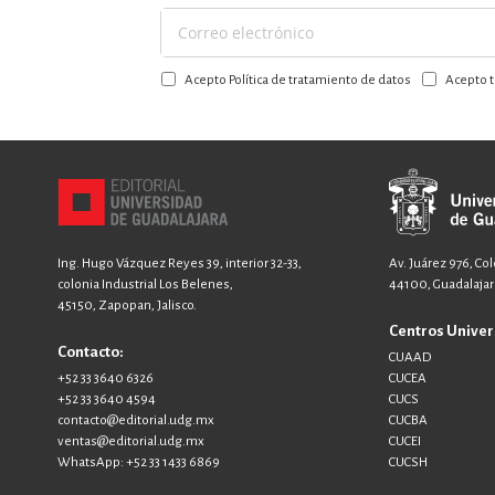
Suscríbase
a
Acepto Política de tratamiento de datos
Acepto t
nuestro
boletín:
Ing. Hugo Vázquez Reyes 39, interior 32-33,
Av. Juárez 976, Co
colonia Industrial Los Belenes,
44100, Guadalajara
45150, Zapopan, Jalisco.
Centros Univer
Contacto:
CUAAD
+52 33 3640 6326
CUCEA
+52 33 3640 4594
CUCS
contacto@editorial.udg.mx
CUCBA
ventas@editorial.udg.mx
CUCEI
WhatsApp: +52 33 1433 6869
CUCSH