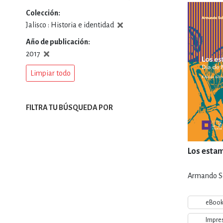
Colección
DEPORTES Y ACT
Jalisco : Historia e identidad
Año de publicación
2017
ECONO
Limpiar todo
ESTILOS DE VIDA
FILTRA TU BÚSQUEDA POR
FILOSOFÍA
Los esta
Armando So
INFANTILES, JUVE
eBoo
Impre