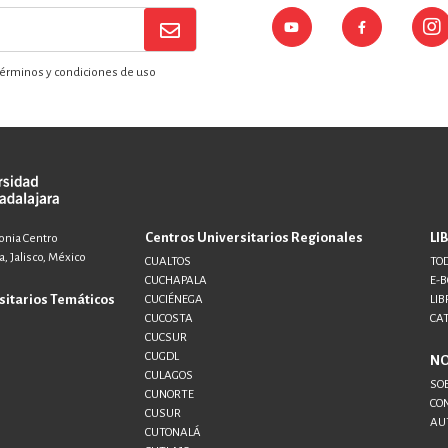
érminos y condiciones de uso
Centros Universitarios Regionales
LI
lonia Centro
, Jalisco, México
CUALTOS
TOD
CUCHAPALA
E-
sitarios Temáticos
CUCIÉNEGA
LIB
CUCOSTA
CA
CUCSUR
CUGDL
N
CULAGOS
SO
CUNORTE
CO
CUSUR
AU
CUTONALÁ