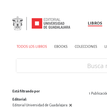
LIBROS
SOBRE NOSOTROS
TODOS LOS LIBROS
HISTORIA
EBOOKS
VINCULA
LIBRO
ARTES
BIO
TODOS LOS LIBROS
EBOOKS
COLECCIONES
L
CIENCIAS DE LA TI
Buscar
Está filtrando por
1
Publicació
CONSULTA, IN
Editorial
Editorial Universidad de Guadalajara