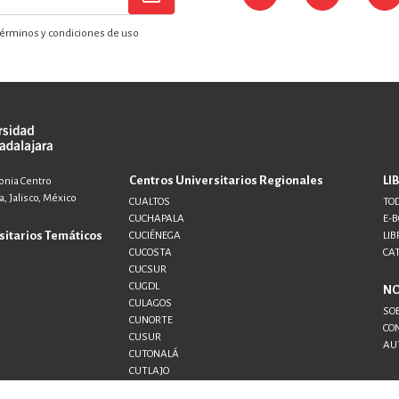
érminos y condiciones de uso
Centros Universitarios Regionales
LI
lonia Centro
, Jalisco, México
CUALTOS
TOD
CUCHAPALA
E-
sitarios Temáticos
CUCIÉNEGA
LIB
CUCOSTA
CA
CUCSUR
CUGDL
N
CULAGOS
SO
CUNORTE
CO
CUSUR
AU
CUTONALÁ
CUTLAJO
CUTLAQUE