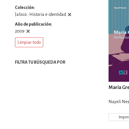
Colección
DEPORTES Y ACT
Jalisco : Historia e identidad
Año de publicación
2009
ECONO
Limpiar todo
ESTILOS DE VIDA
FILTRA TU BÚSQUEDA POR
FILOSOFÍA
María Gr
Nayeli Ne
INFANTILES, JUVE
Impre