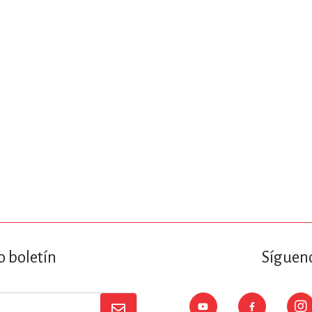
ENCIAS
MEDICINA, ENFERM
ICA, LIBROS DE CÓMICS, DIBU
 RELACIONES Y DESARROLLO P
SOCIEDAD Y CIENCIAS SOCIALE
OLOGÍA, INGENIERÍA, AGRICU
o boletín
Sígueno