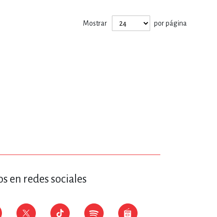
ERÍA, VETERINARIA
Mostrar
por página
JOS ANIMADOS
ERSONAL
S
LTURA
s en redes sociales