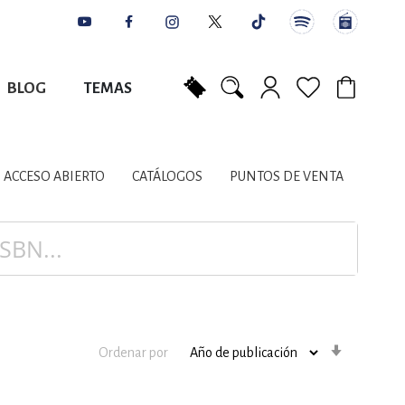
BLOG
TEMAS
Mi carrito
NES
AUTORES
CATÁLOGOS
COLABORADORES
PUNTOS DE VENTA
CONTACTO
IOS LITERARIOS
ACCESO ABIERTO
CATÁLOGOS
PUNTOS DE VENTA
NTE, PLANIFICACIÓN
A
Orden
Ordenar por
ascenden
DISCIPLINARES