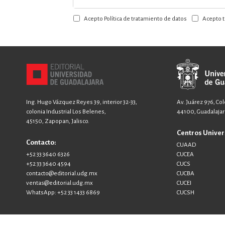
a
Acepto Política de tratamiento de datos
Acepto t
nuestro
boletín:
Ing. Hugo Vázquez Reyes 39, interior 32-33,
Av. Juárez 976, Co
colonia Industrial Los Belenes,
44100, Guadalajara
45150, Zapopan, Jalisco.
Centros Univer
Contacto:
CUAAD
+52 33 3640 6326
CUCEA
+52 33 3640 4594
CUCS
contacto@editorial.udg.mx
CUCBA
ventas@editorial.udg.mx
CUCEI
WhatsApp: +52 33 1433 6869
CUCSH