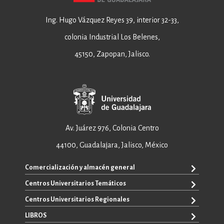
Ing. Hugo Vázquez Reyes 39, interior 32-33,
colonia Industrial Los Belenes,
45150, Zapopan, Jalisco.
Av. Juárez 976, Colonia Centro
44100, Guadalajara, Jalisco, México
Comercialización y almacén general
Centros Universitarios Temáticos
+52 33 3640 6326
+52 33 3640 4595
Centros Universitarios Regionales
CUAAD
contacto@editorial.udg.mx
CUCEA
LIBROS
CUALTOS
ventas@editorial.udg.mx