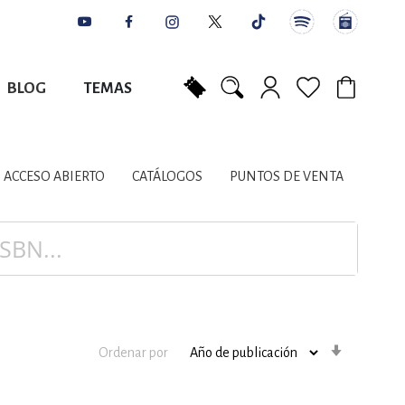
BLOG
TEMAS
Mi carrito
NES
AUTORES
CATÁLOGOS
COLABORADORES
PUNTOS DE VENTA
CONTACTO
IOS LITERARIOS
ACCESO ABIERTO
CATÁLOGOS
PUNTOS DE VENTA
NTE, PLANIFICACIÓN
A
Orden
Ordenar por
ascenden
DISCIPLINARES