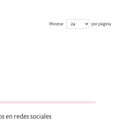
ERÍA, VETERINARIA
Mostrar
por página
JOS ANIMADOS
ERSONAL
S
LTURA
s en redes sociales