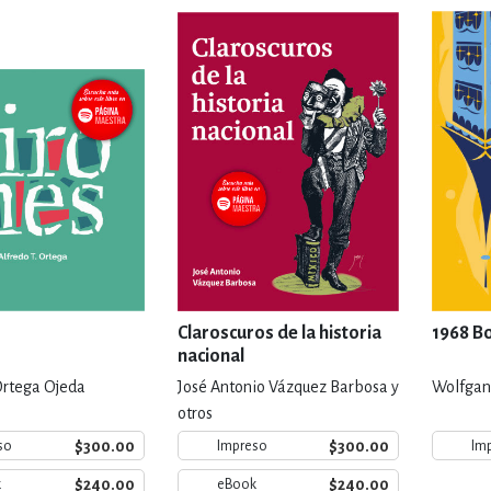
IVIDADES DE OCIO AL AIRE LIB
MÍA, FINANZAS, EMPRESA Y G
, AFICIONES Y OCIO
FICCIÓN
 Y RELIGIÓN
HISTORIA Y A
Claroscuros de la historia
1968 B
nacional
 Ortega Ojeda
José Antonio Vázquez Barbosa y
Wolfgan
NILES Y DIDÁCTICOS
LENGUA
otros
$300.00
$300.00
so
Impreso
Im
$240.00
$240.00
k
eBook