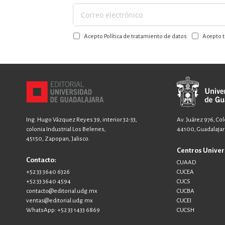
Suscríbase
a
Acepto Política de tratamiento de datos
Acepto t
nuestro
boletín:
Ing. Hugo Vázquez Reyes 39, interior 32-33,
Av. Juárez 976, Co
colonia Industrial Los Belenes,
44100, Guadalajara
45150, Zapopan, Jalisco.
Centros Univer
Contacto:
CUAAD
+52 33 3640 6326
CUCEA
+52 33 3640 4594
CUCS
contacto@editorial.udg.mx
CUCBA
ventas@editorial.udg.mx
CUCEI
WhatsApp: +52 33 1433 6869
CUCSH