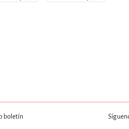
ENCIAS
MEDICINA, ENFERM
ICA, LIBROS DE CÓMICS, DIBU
 RELACIONES Y DESARROLLO P
SOCIEDAD Y CIENCIAS SOCIALE
OLOGÍA, INGENIERÍA, AGRICU
o boletín
Sígueno