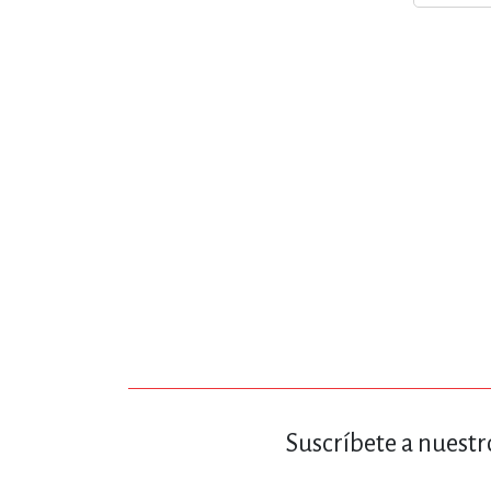
MATEMÁTICAS Y CI
NOVELA GRÁF
SALUD,
TECN
Suscríbete a nuestr