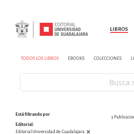
LIBROS
SOBRE NOSOTROS
TODOS LOS LIBROS
HISTORIA
EBOOKS
VINCULA
LIBRO
ARTES
BIO
TODOS LOS LIBROS
EBOOKS
COLECCIONES
L
CIENCIAS DE LA TI
Buscar
Está filtrando por
3
Publicacio
CONSULTA, IN
Editorial
Editorial Universidad de Guadalajara