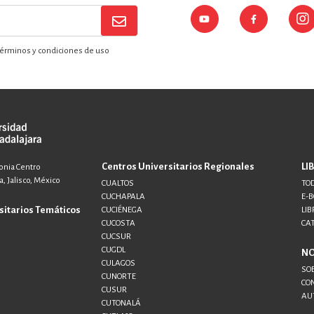
érminos y condiciones de uso
Centros Universitarios Regionales
LI
lonia Centro
, Jalisco, México
CUALTOS
TOD
CUCHAPALA
E-
sitarios Temáticos
CUCIÉNEGA
LIB
CUCOSTA
CA
CUCSUR
CUGDL
N
CULAGOS
SO
CUNORTE
CO
CUSUR
AU
CUTONALÁ