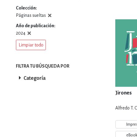
Colección
DEPORTES Y ACT
Páginas sueltas
Año de publicación
2024
ECONO
Limpiar todo
ESTILOS DE VIDA
FILTRA TU BÚSQUEDA POR
Categoría
FILOSOFÍA
Jirones
Alfredo T.
INFANTILES, JUVE
Impre
eBoo